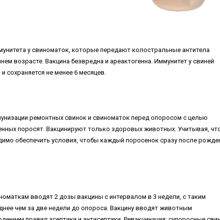
мунитета у свиноматок, которые передают колостральные антитела
нем возрасте. Вакцина безвредна и ареактогенна. Иммунитет у свиней
и сохраняется не менее 6 месяцев.
унизации ремонтных свинок и свиноматок перед опоросом с целью
нных поросят. Вакцинируют только здоровых животных. Учитывая, чт
димо обеспечить условия, чтобы каждый поросенок сразу после рожде
оматкам вводят 2 дозы вакцины с интервалом в 3 недели, с таким
днее чем за две недели до опороса. Вакцину вводят животным
дением правил асептики и антисептики. Ревакцинация: супоросные сви