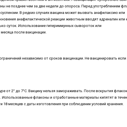
ы не позднее чем за две недели до опороса. Перед употреблением фл
успензии. В редких случаях вакцина может вызвать анафилаксию или
икновения анафилактической реакции животным вводят адреналин или 
олько суток. Использование гипериммунных сывороток или
месяца после вакцинации.
граничений независимо от сроков вакцинации. Не вакцинировать если
уре от 2° до 7°С. Вакцину нельзя замораживать. После вскрытия флако
в. Использованные флаконы и отработанные материалы кипятят в тече
ти 18 месяцев с даты изготовления при соблюдении условий хранения.