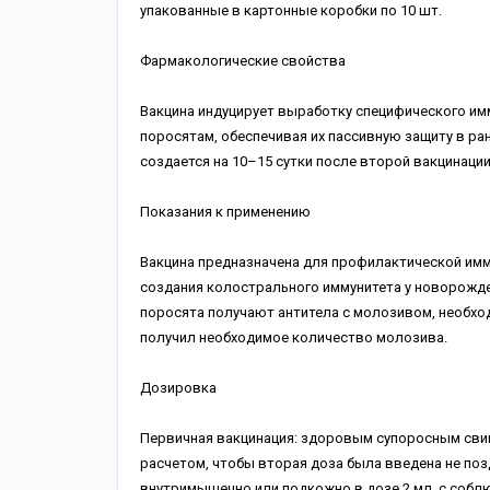
упакованные в картонные коробки по 10 шт.
Фармакологические свойства
Вакцина индуцирует выработку специфического им
поросятам, обеспечивая их пассивную защиту в ран
создается на 10–15 сутки после второй вакцинации 
Показания к применению
Вакцина предназначена для профилактической имм
создания колострального иммунитета у новорожде
поросята получают антитела с молозивом, необхо
получил необходимое количество молозива.
Дозировка
Первичная вакцинация: здоровым супоросным свин
расчетом, чтобы вторая доза была введена не поз
внутримышечно или подкожно в дозе 2 мл, с соблю