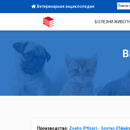
Ветеринарная энциклопедия
БОЛЕЗНИ ЖИВОТ
В
Производство:
Zoetis (Pfizer) - Зоэтис (Пфай