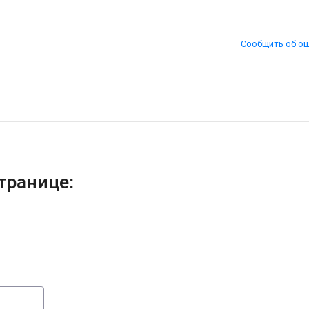
Сообщить об о
транице: