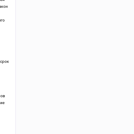
акон
его
 срок
нов
ние