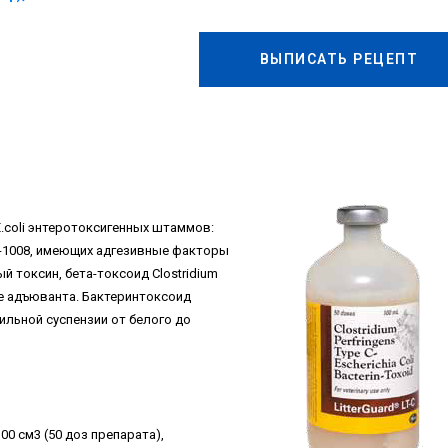
ВЫПИСАТЬ РЕЦЕПТ
.coli энтеротоксигенных штаммов:
NL-1008, имеющих адгезивные факторы
й токсин, бета-токсоид Clostridium
ве адъюванта. Бактеринтоксоид
ильной суспензии от белого до
0 см3 (50 доз препарата),