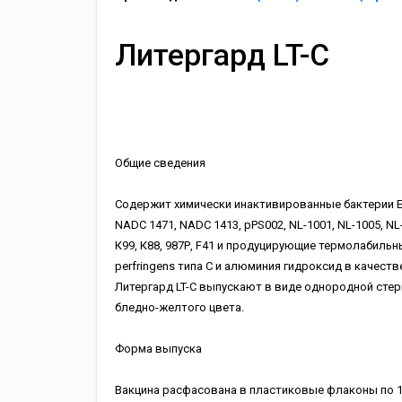
Литергард LT-С
Общие сведения
Cодержит химически инактивированные бактерии E
NADC 1471, NADC 1413, pPS002, NL-1001, NL-1005, 
К99, К88, 987Р, F41 и продуцирующие термолабильны
perfringens типа С и алюминия гидроксид в качест
Литергард LT-C выпускают в виде однородной стер
бледно-желтого цвета.
Форма выпуска
Вакцина расфасована в пластиковые флаконы по 10