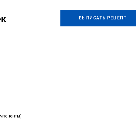
ек
ВЫПИСАТЬ РЕЦЕПТ
oмпoнeнты)