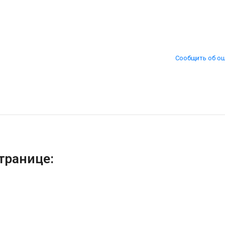
Сообщить об о
транице: