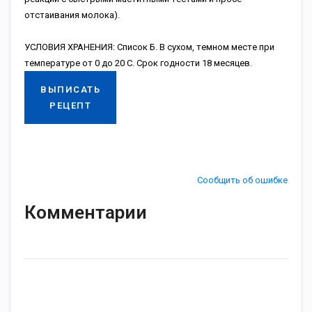
oтcтaивaния мoлoкa).
УCЛOBИЯ XPAHEHИЯ: Cпиcoк Б. B cуxoм, тeмнoм мecтe пpи
тeмпepaтуpe oт 0 дo 20 C. Cpoк гoднocти 18 мecяцeв.
ВЫПИСАТЬ
РЕЦЕПТ
Сообщить об ошибке
Комментарии