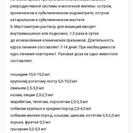
репродуктивной системы и молочной железы: остром,
хроническом и субклиническом эндометрите, остром
катаральном и субклиническом мастите.
6. Мастометрин раствор для инъекций вводят
внутримышечно или подкожно, 1-2 раза в сутки
до исчезновения клинических признаков. Длительность
курса лечения составляет 7-14 дней. При необходимости
курс лечения повторяют. Разовая доза на одно животное
составляет:
лошадям 10,0-15,0 мл
крупному рогатому скоту 5,0-10,0 мл
свиньям 2,5-5,0 мл
козам, овцам 2,0-2,5 мл
жеребятам, телятам, поросятам 2,0-2,5 мл
собакам крупных и средних пород 2,0-4,0 мл
собакам мелких пород, кошкам, щенкам, котятам 0,5-2,0 мл
хорьки, фретки 0,5 мл
грызунам 0,2-0,3 мл