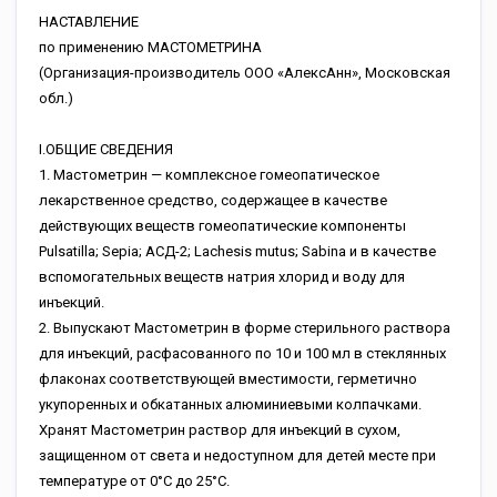
НАСТАВЛЕНИЕ
по применению МАСТОМЕТРИНА
(Организация-производитель ООО «АлексАнн», Московская
обл.)
I.ОБЩИЕ СВЕДЕНИЯ
1. Мастометрин — комплексное гомеопатическое
лекарственное средство, содержащее в качестве
действующих веществ гомеопатические компоненты
Pulsatilla; Sepia; АСД-2; Lachesis mutus; Sabina и в качестве
вспомогательных веществ натрия хлорид и воду для
инъекций.
2. Выпускают Мастометрин в форме стерильного раствора
для инъекций, расфасованного по 10 и 100 мл в стеклянных
флаконах соответствующей вместимости, герметично
укупоренных и обкатанных алюминиевыми колпачками.
Хранят Мастометрин раствор для инъекций в сухом,
защищенном от света и недоступном для детей месте при
температуре от 0°С до 25°С.