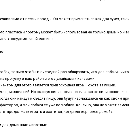
зависимо от веса и породы. Он может применяться как для сухих, так 
о пластика и поэтому может быть использован не только дома, но и в
мыть в посудомоечной машине.
тливым!
собак, только чтобы в очередной раз обнаружить, что для собаки ничто
на прогулку в наш район с его лужайками и канавами.
нентом для этого является превосходная игра – охота за пищей.
ха приключений. Используя свои носы и лапы, а также свои основные
огда они найдут и съедят пищу, они будут наслаждаясь ей как своим пр
факторов, и мои собаки ее уже полюбили. Конечно, она не может замен
сть продолжать играть и охотится, когда мы вернемся домой».
ски для домашних животных