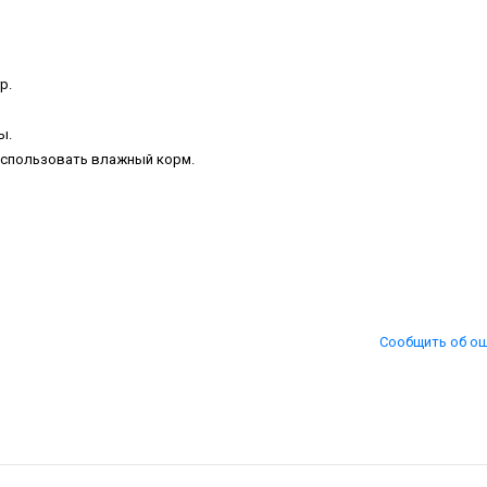
р.
ы.
использовать влажный корм.
Сообщить об о