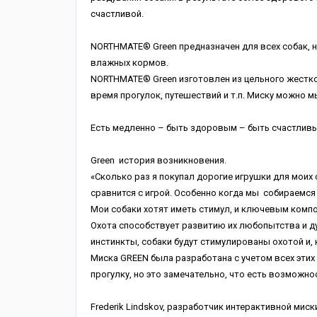
счастливой.
NORTHMATE® Green предназначен для всех собак, не
влажных кормов.
NORTHMATE® Green изготовлен из цельного жестког
время прогулок, путешествий и т.п. Миску можно 
Есть медленно – быть здоровым – быть счас
Green история возникновения.
«Сколько раз я покупал дорогие игрушки для моих 
сравнится с игрой. Особенно когда мы собираемся 
Мои собаки хотят иметь стимул, и ключевым компо
Охота способствует развитию их любопытства и ду
инстинкты, собаки будут стимулированы охотой и, к
Миска GREEN была разработана с учетом всех этих 
прогулку, но это замечательно, что есть возможно
Frederik Lindskov, разработчик интерактивной ми