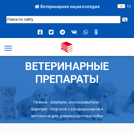
Ветеринарная энциклопедия
ВЕТЕРИНАРНЫЕ
ПРЕПАРАТЫ
Гигиена
-
Шампуни, ополаскиватели
-
Шампуни
- Морской c кoндициoнepoм и
xитoзaнoм для длиннoшepcтныx coбaк