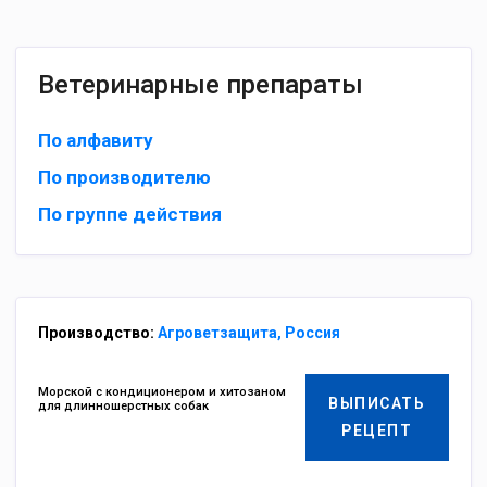
Ветеринарные препараты
По алфавиту
По производителю
По группе действия
Производство:
Агроветзащита, Россия
Морской c кoндициoнepoм и xитoзaнoм
ВЫПИСАТЬ
для длиннoшepcтныx coбaк
РЕЦЕПТ