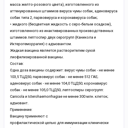
масса желто-розового цвета), изготовленного из
аттенуированных штаммов вируса чумы собак, аденовируса
собак типа 2, парвовируса и коронавируса собак;
• жидкого (бесцветная жидкость с серо-белым осадком),
изготовленного из инактивированных производственных
штаммов лептоспир двух серогрупп (Каникола и
Иктерогеморрагия) с адъювантом.
Жидкая вакцина является растворителем сухой
лиофилизированной вакцины.
Состав:
Одна доза вакцины содержит: вирус чумы собак - не менее
103,5 ТЦД50; парвовирус собак - не менее 512 ГАЕ;
аденовирус собак - не менее 104,0 ТЦД50; коронавирус
собак - не менее 105,0 ТЦД50; лептоспиры серогрупп:
Canicola и Icterohaemorrhagiaе не менее 300 млн. клеток;
адъювант.
Применение:
Вакцину применяют с
профилактической целью для иммунизации клинически