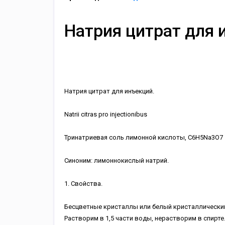
Натрия цитрат для 
Натрия цитрат для инъекций.
Natrii citras pro injectionibus
Тринатриевая соль лимонной кислоты, C6H5Na3O7 
Синоним: лимоннокислый натрий.
1. Свойства.
Бесцветные кристаллы или белый кристаллический 
Растворим в 1,5 части воды, нерастворим в спирте.