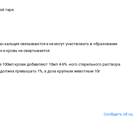
ой таре.
оны кальция связываются и не могут участвовать в образовании
 и кровь не свертывается.
 100мл крови добавляют 10мл 4-6% -ного стерильного раствора.
 должна превышать 1%, а доза крупным животным 10г.
Сообщить об о