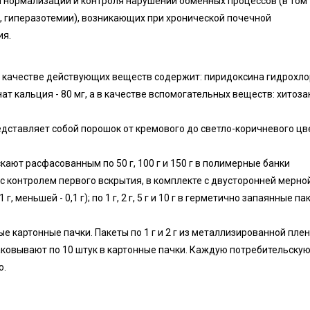
 нормализации и контроля нарушений обменных процессов (в том
, гиперазотемии), возникающих при хронической почечной
ия.
в качестве действующих веществ содержит: пиридоксина гидрохл
онат кальция - 80 мг, а в качестве вспомогательных веществ: хитоза
дставляет собой порошок от кремового до светло-коричневого цв
ют расфасованным по 50 г, 100 г и 150 г в полимерные банки
 контролем первого вскрытия, в комплекте с двусторонней мерно
меньшей - 0,1 г); по 1 г, 2 г, 5 г и 10 г в герметично запаянные па
 картонные пачки. Пакеты по 1 г и 2 г из металлизированной пле
упаковывают по 10 штук в картонные пачки. Каждую потребительску
ю.