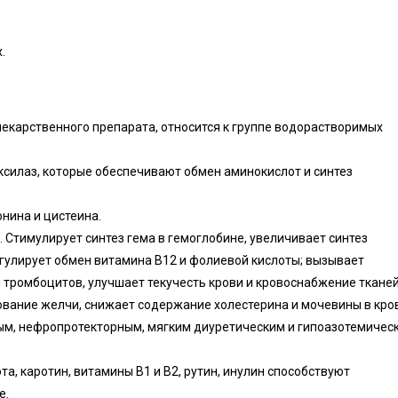
.
лекарственного препарата, относится к группе водорастворимых
силаз, которые обеспечивают обмен аминокислот и синтез
нина и цистеина.
Стимулирует синтез гема в гемоглобине, увеличивает синтез
гулирует обмен витамина В12 и фолиевой кислоты; вызывает
 тромбоцитов, улучшает текучесть крови и кровоснабжение тканей
ование желчи, снижает содержание холестерина и мочевины в кров
ым, нефропротекторным, мягким диуретическим и гипоазотемичес
а, каротин, витамины В1 и В2, рутин, инулин способствуют
е.