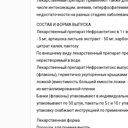
Лекарственный препарат применяют также для
числе интоксикации, анемии, гиперфосфатемии
недостаточности на разных стадиях заболеван
СОСТАВ И ФОРМА ВЫПУСКА
Лекарственный препарат Нефроантитокс в 1 г 
- 5 мг, артишока листьев экстракт - 50 мг, карб
цитрат калия, лактозу.
По внешнему виду лекарственный препарат пре
нерастворимый в воде.
Лекарственный препарат Нефроантитокс выпуска
(флаконы), герметично укупоренные крышками с
ложкой (вместимость большей емкости ложки -1 г, 
из металлизированной пленки.
Банки (флаконы) упаковывают в индивидуальные
упаковывают по 50 штук, пакеты по 5 г и 10 г 
упаковку снабжают инструкцией по применени
Лекарственная форма
Порошок для приема внутрь.