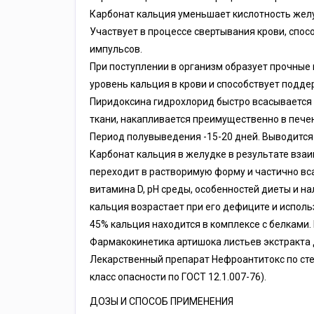
Карбонат кальция уменьшает кислотность желу
Участвует в процессе свертывания крови, спо
импульсов.
При поступлении в организм образует прочные
уровень кальция в крови и способствует подд
Пиридоксина гидрохлорид быстро всасывается в
ткани, накапливается преимущественно в печен
Период полувыведения -15-20 дней. Выводится
Карбонат кальция в желудке в результате вза
переходит в растворимую форму и частично вса
витамина D, pH среды, особенностей диеты и н
кальция возрастает при его дефиците и испол
45% кальция находится в комплексе с белками
Фармакокинетика артишока листьев экстракта д
Лекарственный препарат Нефроантитокс по сте
класс опасности по ГОСТ 12.1.007-76).
ДОЗЫ И СПОСОБ ПРИМЕНЕНИЯ