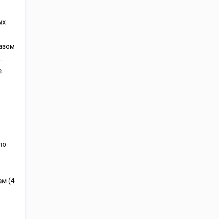
ых
азом
.
е
ло
м (4