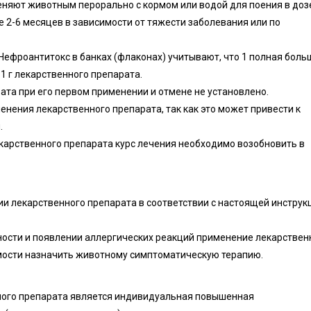
яют животным перорально с кормом или водой для поения в дозе
ие 2-6 месяцев в зависимости от тяжести заболевания или по
Нефроантитокс в банках (флаконах) учитывают, что 1 полная боль
1 г лекарственного препарата.
ата при его первом применении и отмене не установлено.
енения лекарственного препарата, так как это может привести к
.
екарственного препарата курс лечения необходимо возобновить в
и лекарственного препарата в соответствии с настоящей инструк
ости и появлении аллергических реакций применение лекарствен
мости назначить животному симптоматическую терапию.
ого препарата является индивидуальная повышенная