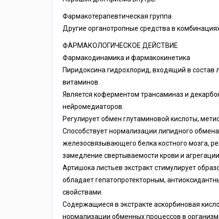
Фармакотерапевтическая группа
Другие органотропные средства в комбинациях
ФАРМАКОЛОГИЧЕСКОЕ ДЕЙСТВИЕ
Фармакодинамика и фармакокинетика
Пиридоксина гидрохлорид, входящий в состав 
витаминов.
Является коферментом трансаминаз и декарбок
нейромедиаторов.
Регулирует обмен глутаминовой кислоты, метио
Способствует нормализации липидного обмена. 
железосвязывающего белка костного мозга, ре
замедление свертываемости крови и агрегации
Артишока листьев экстракт стимулирует образ
обладает гепатопротекторным, антиоксидантн
свойствами.
Содержащиеся в экстракте аскорбиновая кислот
нормализации обменных процессов в организм