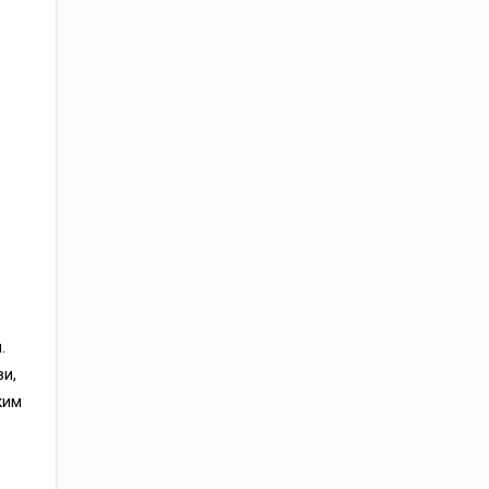
.
и,
ким