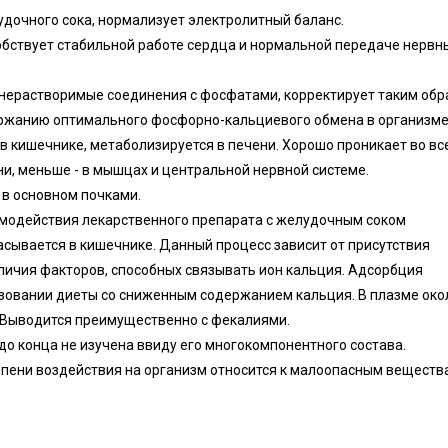
дочного сока, нормализует электролитный баланс.
собствует стабильной работе сердца и нормальной передаче нервн
 нерастворимые соединения с фосфатами, корректирует таким обр
ержанию оптимального фосфорно-кальциевого обмена в организме
 кишечнике, метаболизируется в печени. Хорошо проникает во вс
и, меньше - в мышцах и центральной нервной системе.
 в основном почками.
имодействия лекарственного препарата с желудочным соком
сывается в кишечнике. Данный процесс зависит от присутствия
аличия факторов, способных связывать ион кальция. Адсорбция
ьзовании диеты со сниженным содержанием кальция. В плазме око
. Выводится преимущественно с фекалиями.
о конца не изучена ввиду его многокомпонентного состава.
пени воздействия на организм относится к малоопасным вещества