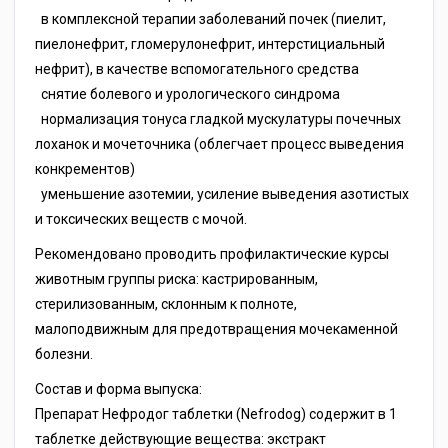
в комплексной терапии заболеваний почек (пиелит,
пиелонефрит, гломерулонефрит, интерстициальный
нефрит), в качестве вспомогательного средства
снятие болевого и урологического синдрома
нормализация тонуса гладкой мускулатуры почечных
лоханок и мочеточника (облегчает процесс выведения
конкрементов)
уменьшение азотемии, усиление выведения азотистых
и токсических веществ с мочой.
Рекомендовано проводить профилактические курсы
животным группы риска: кастрированным,
стерилизованным, склонным к полноте,
малоподвижным для предотвращения мочекаменной
болезни.
Состав и форма выпуска:
Препарат Нефродог таблетки (Nefrodog) содержит в 1
таблетке действующие вещества: экстракт