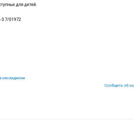
ступных для детей.
-3.7/01972
а неозидином
Сообщить об о