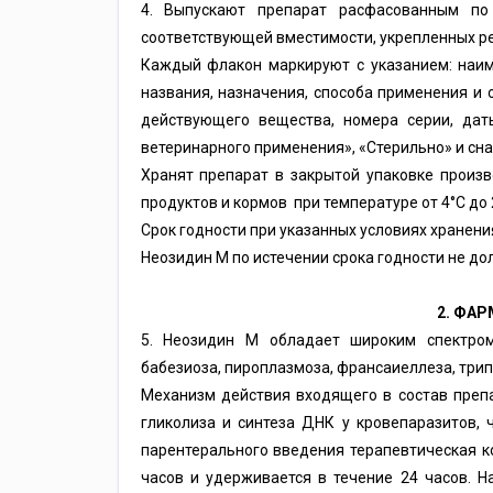
4. Выпускают препарат расфасованным по 
соответствующей вместимости, укрепленных р
Каждый флакон маркируют с указанием: наиме
названия, назначения, способа применения и
действующего вещества, номера серии, даты
ветеринарного применения», «Стерильно» и сн
Хранят препарат в закрытой упаковке произв
продуктов и кормов при температуре от 4°С до 
Срок годности при указанных условиях хранения
Неозидин М по истечении срока годности не до
2. ФА
5. Неозидин М обладает широким спектром
бабезиоза, пироплазмоза, франсаиеллеза, три
Механизм действия входящего в состав преп
гликолиза и синтеза ДНК у кровепаразитов, 
парентерального введения терапевтическая к
часов и удерживается в течение 24 часов. Н