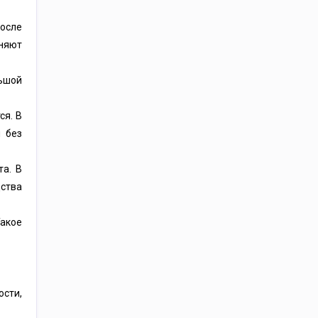
после
няют
ьшой
ся. В
й без
та. В
дства
Такое
ости,