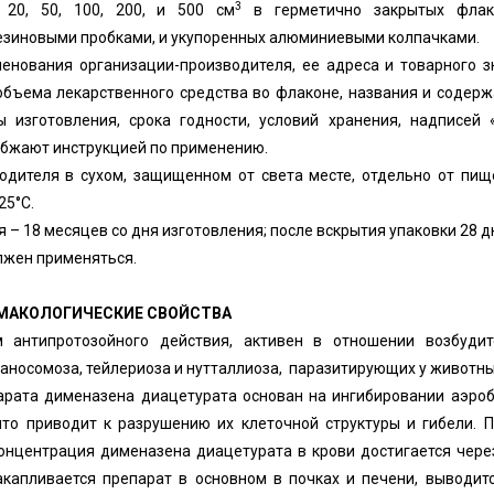
3
20, 50, 100, 200, и 500 см
в герметично закрытых флак
езиновыми пробками, и укупоренных алюминиевыми колпачками.
нования организации-производителя, ее адреса и товарного з
 объема лекарственного средства во флаконе, названия и содер
 изготовления, срока годности, условий хранения, надписей 
абжают инструкцией по применению.
одителя в сухом, защищенном от света месте, отдельно от пи
25°С.
 – 18 месяцев со дня изготовления; после вскрытия упаковки 28 д
лжен применяться.
РМАКОЛОГИЧЕСКИЕ СВОЙСТВА
 антипротозойного действия, активен в отношении возбудит
паносомоза, тейлериоза и нутталлиоза, паразитирующих у животны
арата дименазена диацетурата основан на ингибировании аэро
что приводит к разрушению их клеточной структуры и гибели. 
онцентрация дименазена диацетурата в крови достигается чере
акапливается препарат в основном в почках и печени, выводит