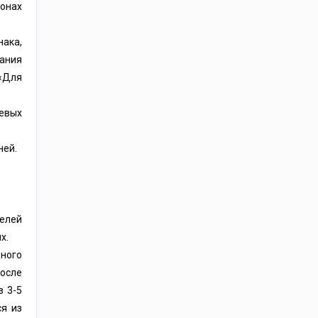
онах
нака,
жания
«Для
щевых
ней.
елей
х.
бного
После
з 3-5
ся из