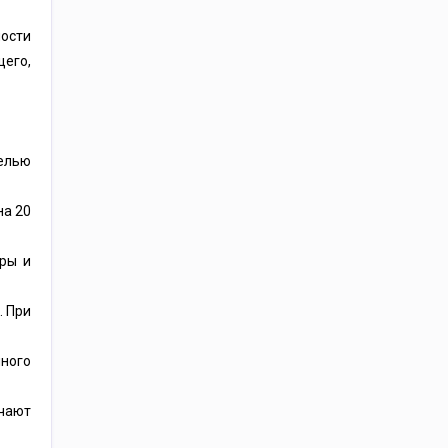
ности
его,
целью
на
20
уры и
. При
ного
ачают