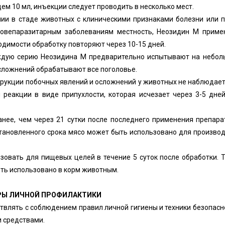
м 10 мл, инъекции следует проводить в несколько мест.
ии в стаде животных с клиническими признаками болезни или 
ровепаразитарным заболеваниям местность, Неозидин М приме
одимости обработку повторяют через 10-15 дней.
аждую серию Неозидина М предварительно испытывают на небол
 осложнений обрабатывают все поголовье.
трукции побочных явлений и осложнений у животных не наблюдает
реакции в виде припухлости, которая исчезает через 3-5 дне
анее, чем через 21 сутки после последнего применения препара
тановленного срока мясо может быть использовано для произво
овать для пищевых целей в течение 5 суток после обработки. 
ть использовано в корм животным.
ЕРЫ ЛИЧНОЙ ПРОФИЛАКТИКИ
твлять с соблюдением правил личной гигиены и техники безопасн
 средствами.