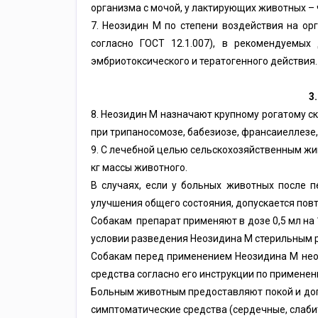
организма с мочой, у лактирующих животных – 
7. Неозидин М по степени воздействия на ор
согласно ГОСТ 12.1.007), в рекомендуемых
эмбриотоксического и тератогенного действия.
3
8. Неозидин М назначают крупному рогатому с
при трипаносомозе, бабезиозе, франсаиеллезе,
9. С лечебной целью сельскохозяйственным ж
кг
массы животного.
В случаях, если у больных животных после 
улучшения общего состояния, допускается повт
Собакам препарат применяют в дозе 0,5 мл на
условии разведения Неозидина М стерильным р
Собакам перед применением Неозидина М нео
средства согласно его инструкции по примен
Больным животным предоставляют покой и доп
симптоматические средства (сердечные, слаби