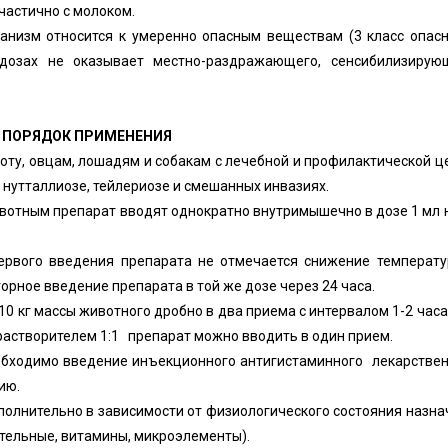
частично с молоком.
ганизм относится к умеренно опасным веществам (3 класс опас
 дозах не оказывает местно-раздражающего, сенсибилизирующ
. ПОРЯДОК ПРИМЕНЕНИЯ
коту, овцам, лошадям и собакам с лечебной и профилактической 
 нутталлиозе, тейлериозе и смешанных инвазиях.
ивотным препарат вводят однократно внутримышечно в дозе 1 мл 
первого введения препарата не отмечается снижение температ
орное введение препарата в той же дозе через 24 часа.
10 кг
массы животного дробно в два приема с интервалом 1-2 часа
астворителем 1:1 препарат можно вводить в один прием.
бходимо введение инъекционного антигистаминного лекарствен
ению.
олнительно в зависимости от физиологического состояния назн
тельные, витамины, микроэлементы).