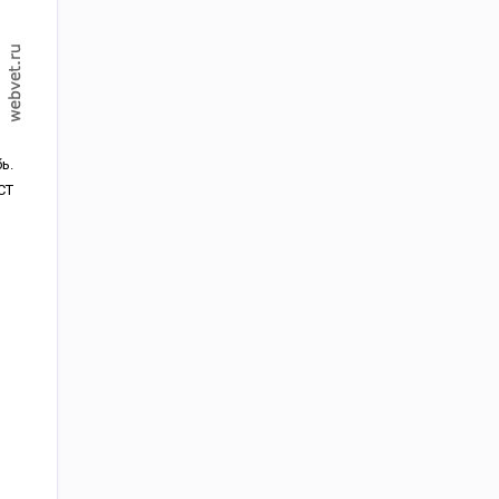
ь.
СТ
,