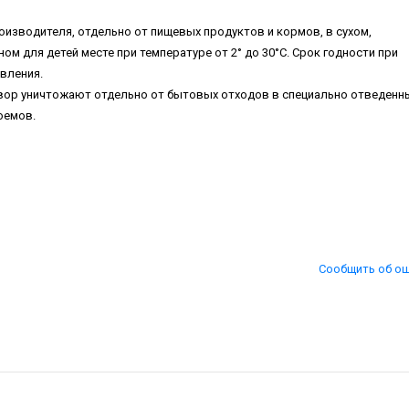
оизводителя, отдельно от пищевых продуктов и кормов, в сухом,
м для детей месте при температуре от 2° до 30°С. Срок годности при
овления.
вор уничтожают отдельно от бытовых отходов в специально отведенн
оемов.
Сообщить об о