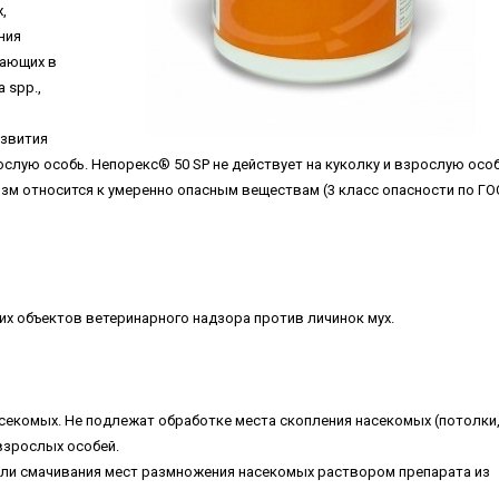
,
ния
тающих в
 spp.,
азвития
слую особь. Непорекс® 50 SP не действует на куколку и взрослую особ
изм относится к умеренно опасным веществам (3 класс опасности по ГО
х объектов ветеринарного надзора против личинок мух.
екомых. Не подлежат обработке места скопления насекомых (потолки
 взрослых особей.
или смачивания мест размножения насекомых раствором препарата из