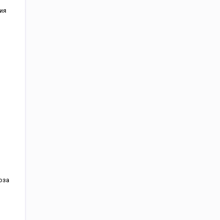
ия
оза