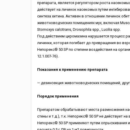
препарата, является регулятором роста насекомых
действует на личинок насекомых путем ингибирова
синтеза хитина. Активен в отношении личинок оби
животноводческих помещениях мух, включая Musca
Stomoxys calcitrans, Drosophila spp., Lucilia spp.
Под действием циромазина нарушается процесс р
личинки, которая погибает до превращения во взро
Непорекс® 50 SP по степени воздействия на орган
12.1.007-76).
Показания к применению препарата
— дезинсекция животноводческих помещений, други
Порядок применения
Препаратом обрабатывают места размножения нас
стены и т.д.), т.к. Непорекс® 50 SP не действует на
Непорекс® 50 SP применяют путем опрыскивания 
расчета 0.5 г ДВ на 1 м2 поверхности.