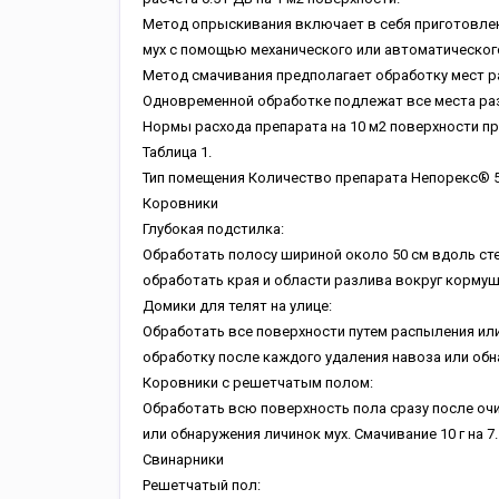
Метод опрыскивания включает в себя приготовле
мух с помощью механического или автоматическог
Метод смачивания предполагает обработку мест 
Одновременной обработке подлежат все места ра
Нормы расхода препарата на 10 м2 поверхности пр
Таблица 1.
Тип помещения
Количество препарата Непорекс® 5
Коровники
Глубокая подстилка:
Обработать полосу шириной около 50 см вдоль сте
обработать края и области разлива вокруг кормуше
Домики для телят на улице:
Обработать все поверхности путем распыления или
обработку после каждого удаления навоза или обн
Коровники с решетчатым полом:
Обработать всю поверхность пола сразу после оч
или обнаружения личинок мух.
Смачивание 10 г на 7
Свинарники
Решетчатый пол: