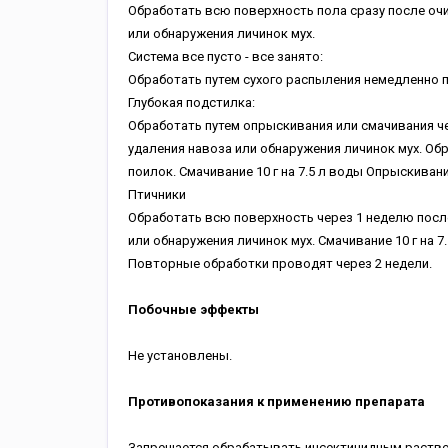
Обработать всю поверхность пола сразу после оч
или обнаружения личинок мух.
Система все пусто - все занято:
Обработать путем сухого распыления немедленно 
Глубокая подстилка:
Обработать путем опрыскивания или смачивания че
удаления навоза или обнаружения личинок мух. Об
поилок.
Смачивание 10 г на 7.5 л воды
Опрыскивание
Птичники
Обработать всю поверхность через 1 неделю посл
или обнаружения личинок мух.
Смачивание 10 г на 7
Повторные обработки проводят через 2 недели.
Побочные эффекты
Не установлены.
Противопоказания к применению препарата
Запрещается обрабатывать инсектицидным раств