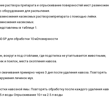
ние раствора препарата и опрыскивание поверхностей мест размножен
о оборудования для распыления.
размножения насекомых растворомпрепарата с помощью лейки.
змножения насекомых.
едставлены в таблице 1.
0 SP для обработки 10 м2поверхности
н, вокруг и под стойлами, где подстилка не утаптывается животными,
к и поилок, места скопления навоза.
 смачивания примерно через 3 дня после удаления навоза. Повторять
аружения личинок мух.
истки навозной ямы. Повторять обработку после каждого удаления нав
.5 л воды
Опрыскивание 10 г на 2.5 л воды