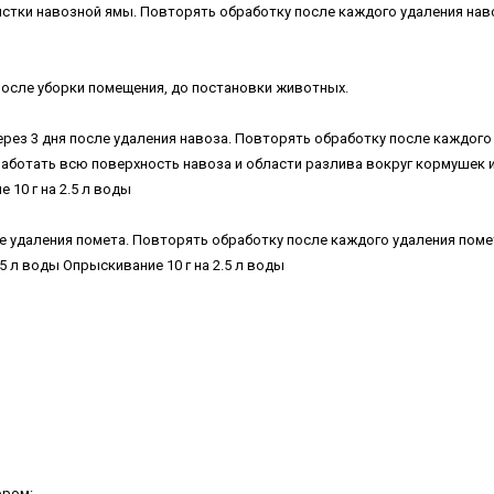
истки навозной ямы. Повторять обработку после каждого удаления нав
после уборки помещения, до постановки животных.
рез 3 дня после удаления навоза. Повторять обработку после каждого
работать всю поверхность навоза и области разлива вокруг кормушек 
 10 г на 2.5 л воды
е удаления помета. Повторять обработку после каждого удаления поме
.5 л воды
Опрыскивание 10 г на 2.5 л воды
ором: