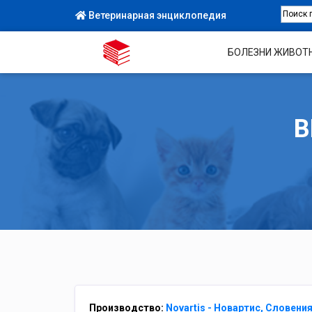
Ветеринарная энциклопедия
БОЛЕЗНИ ЖИВОТ
В
Производство:
Novartis - Новартис, Словени