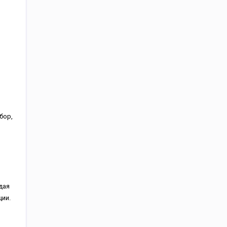
бор,
дая
ии.