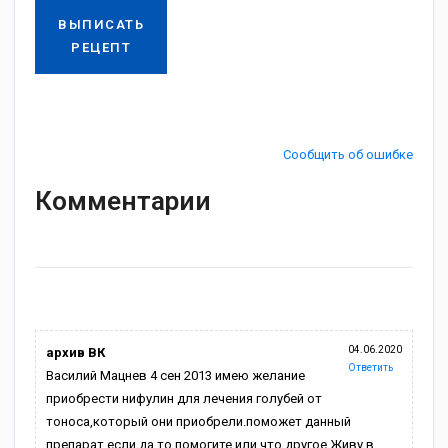
ВЫПИСАТЬ
РЕЦЕПТ
Сообщить об ошибке
Комментарии
04.06.2020
архив ВК
Ответить
Василий Мацнев 4 сен 2013 имею желание
приобрести нифулин для лечения голубей от
тоноса,который они приобрели.поможет данный
препарат,если да то помогите или что другое.Живу в