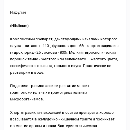
Нифулин
(Nifulinum)
Комплексный препарат, действующими началами которого
служат: нитазол - 110г, фуразолидон - 65г, хлортетрациклина
гидрохлорид - 25г, основа - 800г. Мелкий гигроскопический
порошок темно - желтого или зеленовато – желтого цвета,
специфического запаха, горького вкуса. Практически не
растворим в воде.
Подавляет размножение и развитие многих
грамположительных и грамотрицательных
микроорганизмов.
Хлортетрациклин, входящий в состав препарата, хорошо
всасывается в желудочно - кишечном тракте и проникает
во многие органы и ткани. Бактериостатическая