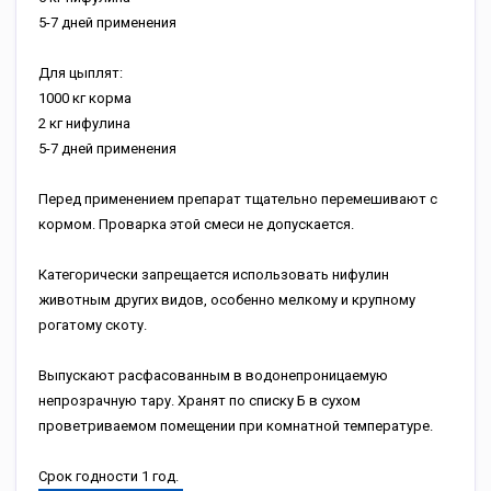
5-7 дней применения
Для цыплят:
1000 кг корма
2 кг нифулина
5-7 дней применения
Перед применением препарат тщательно перемешивают с
кормом. Проварка этой смеси не допускается.
Категорически запрещается использовать нифулин
животным других видов, особенно мелкому и крупному
рогатому скоту.
Выпускают расфасованным в водонепроницаемую
непрозрачную тару. Хранят по списку Б в сухом
проветриваемом помещении при комнатной температуре.
Срок годности 1 год.