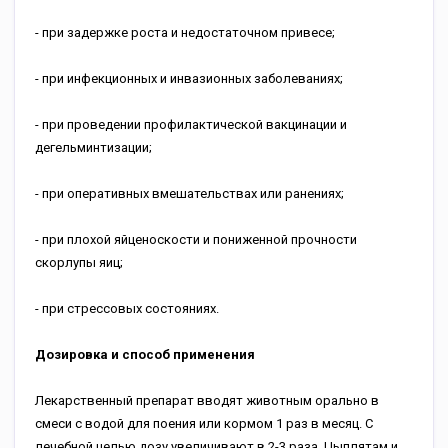
- при задержке роста и недостаточном привесе;
- при инфекционных и инвазионных заболеваниях;
- при проведении профилактической вакцинации и
дегельминтизации;
- при оперативных вмешательствах или ранениях;
- при плохой яйценоскости и пониженной прочности
скорлупы яиц;
- при стрессовых состояниях.
Дозировка и способ применения
Лекарственный препарат вводят животным орально в
смеси с водой для поения или кормом 1 раз в месяц. С
лечебной целью дозу увеличивают в 2-3 раза. Цыплятам и