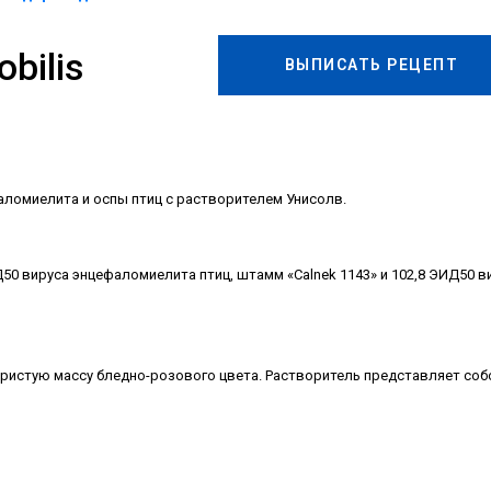
bilis
ВЫПИСАТЬ РЕЦЕПТ
аломиелита и оспы птиц с растворителем Унисолв.
50 вируса энцефаломиелита птиц, штамм «Calnek 1143» и 102,8 ЭИД50 в
ристую массу бледно-розового цвета. Растворитель представляет соб