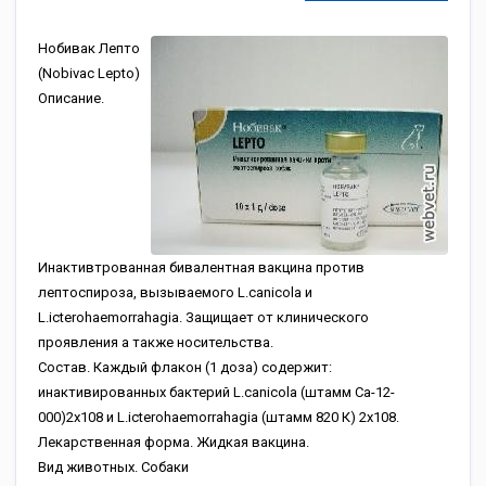
Нобивак Лепто
(Nobivac Lepto)
Описание.
Инактивтрованная бивалентная вакцина против
лептоспироза, вызываемого L.canicola и
L.icterohaemorrahagia. Защищает от клинического
проявления а также носительства.
Состав. Каждый флакон (1 доза) содержит:
инактивированных бактерий L.canicola (штамм Са-12-
000)2х108 и L.icterohaemorrahagia (штамм 820 К) 2х108.
Лекарственная форма. Жидкая вакцина.
Вид животных. Собаки