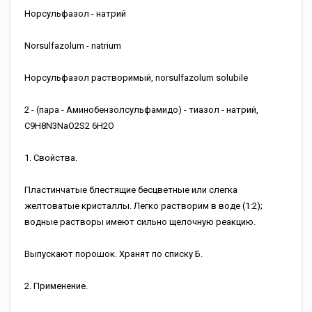
Норсульфазол - натрий
Norsulfazolum - natrium
Норсульфазол растворимый, norsulfazolum solubile
2 - (пара - Аминобензолсульфамидо) - тиазол - натрий,
C9H8N3NaO2S2 6H2O
1. Свойства.
Пластинчатые блестящие бесцветные или слегка
желтоватые кристаллы. Легко растворим в воде (1:2);
водные растворы имеют сильно щелочную реакцию.
Выпускают порошок. Хранят по списку Б.
2. Применение.