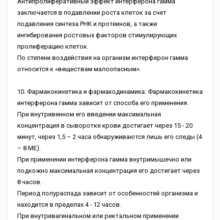
Антипролиферативный эффект интерферона гамма
заключается в подавлении роста клеток за счет
подавления синтеза РНК и протеинов, а также
ингибирования ростовых факторов стимулирующих
пролиферацию клеток.
По степени воздействия на организм интерферон гамма
относится к «веществам малоопасным».
10. Фармакокинетика и фармакодинамика: Фармакокинетика
интерферона гамма зависит от способа его применения.
При внутривенном его введении максимальная
концентрация в сыворотке крови достигает через 15 - 20
минут, через 1,5 – 2 часа обнаруживаются лишь его следы (4
– 8 МЕ).
При применении интерферона гамма внутримышечно или
подкожно максимальная концентрация его достигает через
8 часов.
Период полураспада зависит от особенностей организма и
находится в пределах 4 - 12 часов.
При внутривагинальном или ректальном применении