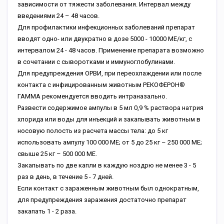
зависимости от тяжести заболевания. Интервал между
введениями 24 – 48 часов.
Для профилактики инфекционных заболеваний препарат
вводят одно- или двукратно в дозе 5000 - 10000 МЕ/кг, с
интервалом 24 - 48 часов. Применение препарата возможно
в сочетании с сыворотками и иммуноглобулинами.
Для предупреждения ОРВИ, при переохлаждении или после
контакта с инфицированным животным РЕКОФЕРОН®
ГАММА рекомендуется вводить интраназально.
Развести содержимое ампулы в 5 мл 0,9 % раствора натрия
хлорида или воды для инъекций и закапывать животным в
носовую полость из расчета массы тела: до 5 кг
использовать ампулу 100 000 МЕ; от 5 до 25 кг – 250 000 МЕ;
свыше 25 кг – 500 000 МЕ.
Закапывать по две капли в каждую ноздрю не менее 3 - 5
раз в день, в течение 5 - 7 дней.
Если контакт с зараженным животным был однократным,
для предупреждения заражения достаточно препарат
закапать 1 - 2 раза.