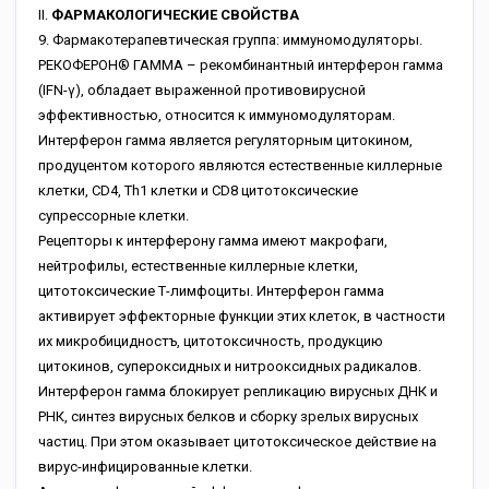
II.
ФАРМАКОЛОГИЧЕСКИЕ СВОЙСТВА
9. Фармакотерапевтическая группа: иммуномодуляторы.
РЕКОФЕРОН® ГАММА – рекомбинантный интерферон гамма
(IFN-γ), обладает выраженной противовирусной
эффективностью, относится к иммуномодуляторам.
Интерферон гамма является регуляторным цитокином,
продуцентом которого являются естественные киллерные
клетки, CD4, Th1 клетки и CD8 цитотоксические
супрессорные клетки.
Рецепторы к интерферону гамма имеют макрофаги,
нейтрофилы, естественные киллерные клетки,
цитотоксические Т-лимфоциты. Интерферон гамма
активирует эффекторные функции этих клеток, в частности
их микробицидностъ, цитотоксичность, продукцию
цитокинов, супероксидных и нитрооксидных радикалов.
Интерферон гамма блокирует репликацию вирусных ДНК и
РНК, синтез вирусных белков и сборку зрелых вирусных
частиц. При этом оказывает цитотоксическое действие на
вирус-инфицированные клетки.