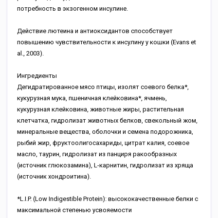
потребность в экзогенном инсулине.
Действие лютеина и антиоксидантов способствует
повышению чувствительности к инсулину у кошки (Evans et
al., 2003).
Ингредиенты
Дегидратированное мясо птицы, изолят соевого белка*,
кукурузная мука, пшеничная клейковина*, ячмень,
кукурузная клейковина, животные жиры, растительная
клетчатка, гидролизат животных белков, свекольный жом,
минеральные вещества, оболочки и семена подорожника,
рыбий жир, фруктоолигосахариды, цитрат калия, соевое
масло, таурин, гидролизат из панциря ракообразных
(источник глюкозамина), L-карнитин, гидролизат из хряща
(источник хондроитина).
*L.I.P. (Low Indigestible Protein): высококачественные белки с
максимальной степенью усвояемости