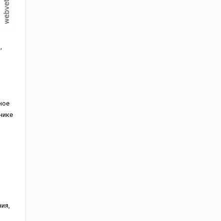
,
ное
нике
ния,