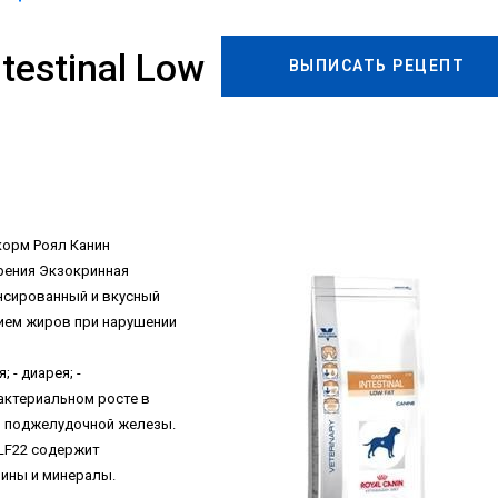
ntestinal Low
ВЫПИСАТЬ РЕЦЕПТ
 корм Роял Канин
рения Экзокринная
нсированный и вкусный
ием жиров при нарушении
 - диарея; -
бактериальном росте в
и поджелудочной железы.
t LF22 содержит
ины и минералы.