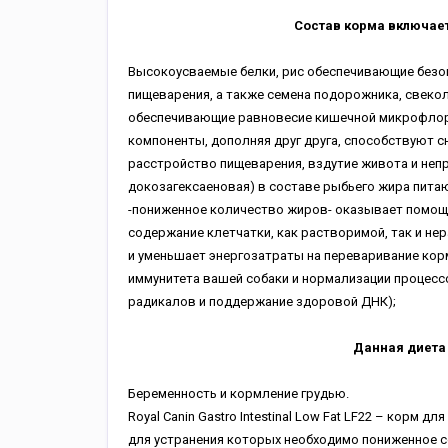
Состав корма включае
Высокоусваемые белки, рис обеспечивающие безо
пищеварения, а также семена подорожника, свеко
обеспечивающие равновесие кишечной микрофлоры
компоненты, дополняя друг друга, способствуют 
расстройство пищеварения, вздутие живота и непр
докозагексаеновая) в составе рыбьего жира пита
-пониженное количество жиров- оказывает помощь
содержание клетчатки, как растворимой, так и н
и уменьшает энергозатраты на переваривание корм
иммунитета вашей собаки и нормализации процесс
радикалов и поддержание здоровой ДНК);
Данная диета 
Беременность и кормление грудью.
Royal Canin Gastro Intestinal Low Fat LF22 – корм 
для устранения которых необходимо пониженное 