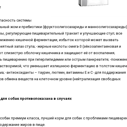
т
пасность системы
льный жом и пребиотики (фруктоолигосахариды и манноолигосахариды)
, регулирующие пищеварительный транзит и улучшающие стул; все
снижению кишечной ферментации, избыток которой может вызвать
иятный запах стула; -жирные кислоты омега-3 (эйкозапентаеновая и
ют слизистую оболочку кишечника и защищают её от воспаления;
 пищеварению при гиперлипидемии или острым панкреатите; -понижен
ерастворимой, что уменьшает излишнюю ферментацию в толстом кишеч
а; -антиоксиданты – таурин, лютеин, витамины Е и С -для поддержания
ов обмена веществ на клеточном уровне (нейтрализация свободных
для собак противопоказана в случаях
для собак премиум класса, лучший корм для собак с проблемами пищеваре
содержание жиров в пище.