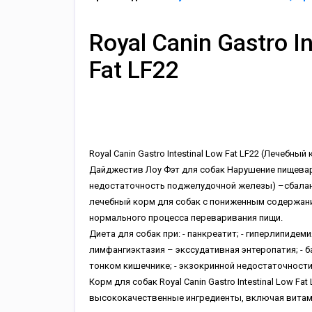
Royal Canin Gastro I
Fat LF22
Royal Canin Gastro Intestinal Low Fat LF22 (Лечебный
Дайджестив Лоу Фэт для собак Нарушение пищева
недостаточность поджелудочной железы) –сбала
лечебный корм для собак с пониженным содержан
нормального процесса переваривания пищи.
Диета для собак при: - панкреатит; - гиперлипидемия;
лимфангиэктазия – экссудативная энтеропатия; - 
тонком кишечнике; - экзокринной недостаточност
Корм для собак Royal Canin Gastro Intestinal Low Fa
высококачественные ингредиенты, включая витам