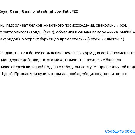
yal Canin Gastro Intestinal Low Fat LF22
ень, гидролизат белков животного происхождения, свекольный жом,
руктоолигосахариды (ФОС), оболочка и семена подорожника, рыбий ж
ахаридов), экстракт бархатцев прямостоячих (источник лютеина).
ся давать в 2 и более кормлений. Лечебный корм для собак применяетс
ион другие добавки, т.к. это может вызвать нарушение баланса
личие свежей питьевой воды в свободном доступе. -при первичной под
4 дней. Прежде чем купить корм для собак, убедитесь, прочитав его
Сообщить об о