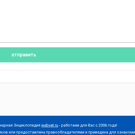
отправить
нарная Энциклопедия
webvet.ru
- работаем для Вас с 2006 года!
иков или предоставлена правообладателями и приведена для ознакоми