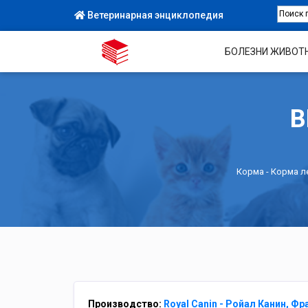
Ветеринарная энциклопедия
БОЛЕЗНИ ЖИВОТ
В
Корма
-
Корма л
Производство:
Royal Canin - Ройал Канин, Фр