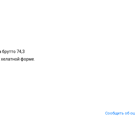
 брутто 74,3
 хелатной форме.
Сообщить об о