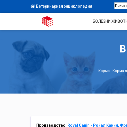
Ветеринарная энциклопедия
БОЛЕЗНИ ЖИВОТ
В
Корма
-
Корма л
Производство:
Royal Canin - Ройал Канин, Фр