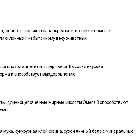
ндовано не только при панкреатите, но также помогает
ли склонных к избыточному весу животных.
я плохой аппетит и потеря веса. Высокая вкусовая
орма и способствует выздоровлению.
оты, длинноцепочечные жирные кислоты Омега 3 способствуют
емы.
я мука, кукурузная клейковина, сухой яичный белок, минеральные