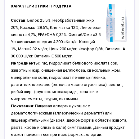
ХАРАКТЕРИСТИКИ ПРОДУКТА
Состав
: Белок 25.5%, Необработанный жир
20%, Крахмал 28.5%, Клетчатка 12%, Линолевая
кислота 4,7%, EPA+DHA 0,32%, Омега6/Омега3 5.
Усваиваемая энергия 4 200 кКал/кг Кальций
1%, Магний 32 мг/кг, Цинк 200 мг/кг, Фосфор 0,8%, Витамин A
30 000 UI/кг, Витамин E 500 мг/кг.
Ингредиенты
: Рис, гидролизат белкового изолята сои,
животный жир, очищенная целлюлоза, свекольный жом,
минеральные соли, гидролизат печени цыпленка,
растительное масло (включая масло огуречника), зеолит,
рыбий жир, фруктоолигосахариды, хелатные
микроэлементы, таурин, витамины.
Показания
: Пищевая аллергия у кошек с
дерматологическими (аллергический дерматит) или
пищеварительными (диарея, дискомфорт в области живота,
рвота, кровь и слизь в кале) симптомами. Данный продукт
может применяться при всех формах аллергии.