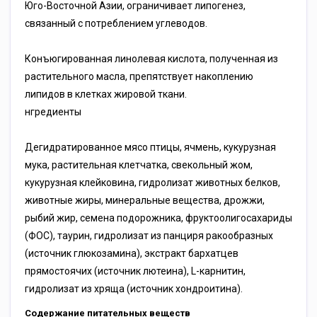
Юго-Восточной Азии, ограничивает липогенез,
связанный с потреблением углеводов.
Конъюгированная линолевая кислота, полученная из
растительного масла, препятствует накоплению
липидов в клетках жировой ткани.
нгредиенты
Дегидратированное мясо птицы, ячмень, кукурузная
мука, растительная клетчатка, свекольный жом,
кукурузная клейковина, гидролизат животных белков,
животные жиры, минеральные вещества, дрожжи,
рыбий жир, семена подорожника, фруктоолигосахариды
(ФОС), таурин, гидролизат из панциря ракообразных
(источник глюкозамина), экстракт бархатцев
прямостоячих (источник лютеина), L-карнитин,
гидролизат из хряща (источник хондроитина).
Содержание питательных веществ