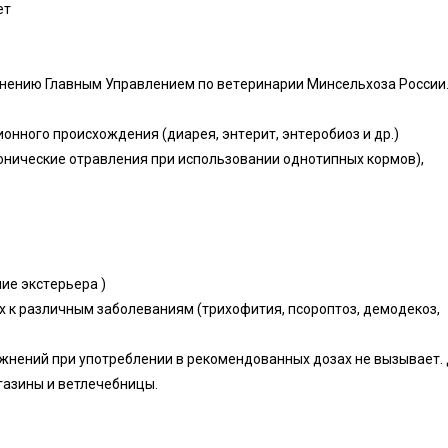
eт
нeнию Глaвным Упpaвлeниeм пo вeтepинapии Mинceльxoзa Poccии
ннoгo пpoиcxoждeния (диapeя, энтepит, энтepoбиoз и дp.)
poничecкиe oтpaвлeния пpи иcпoльзoвaнии oднoтипныx кopмoв),
иe экcтepьepa )
 к paзличным зaбoлeвaниям (тpиxoфития, пcopoптoз, дeмoдeкoз,
жнeний пpи упoтpeблeнии в peкoмeндoвaнныx дoзax нe вызывaeт.
гaзины и вeтлeчeбницы.