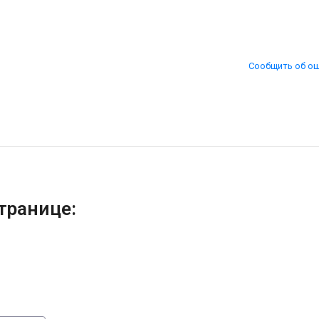
Сообщить об о
транице: