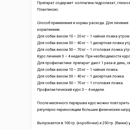
Препарат содержит: коллагена гидролизат, глюкоз
Плантенсис.
Способ применения и нормы расхода: Для лечения:
кормлением.
Для собак весом 10 – 20 кг – 1 чайная ложка утром
Для собак весом 30 – 40 кг – 1 десертная ложка ут
Для собак весом 50 – 70 кг – 1 столовая ложка ут
Курс лечения 3 – 4 недели. При необходимости кур
Для профилактики: препарат дают 1 раза в день,
Для собак весом 10 – 20 кг – 1 чайная ложка.
Для собак весом 30 – 40 кг – 1 десертная ложка.
Для собак весом 50 – 70 кг – 1 столовая ложка.
Профилактический курс 3 – 4 недели.
После месячного перерыва курс можно повторить
регулярно переносящим большие физические нагрузк
Выпускается в 100 гр. (коробочки) и 250 гр. (банки) 