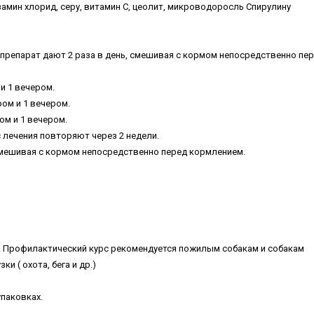
амин хлорид, серу, витамин С, цеолит, микроводоросль Спирулину
 препарат дают 2 раза в день, смешивая с кормом непосредственно пе
 и 1 вечером.
ром и 1 вечером.
ром и 1 вечером.
с лечения повторяют через 2 недели.
 смешивая с кормом непосредственно перед кормлением.
. Профилактический курс рекомендуется пожилым собакам и собакам
и ( охота, бега и др.)
упаковках.