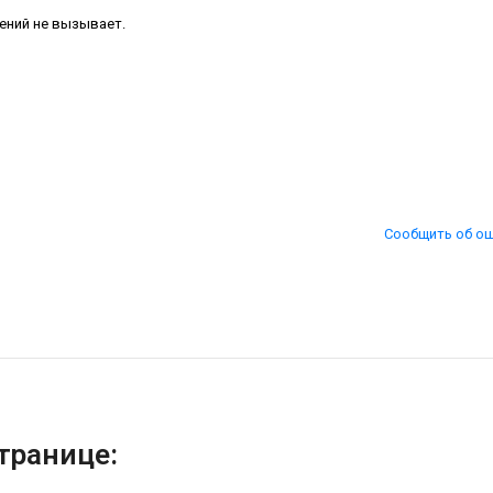
ений не вызывает.
Сообщить об о
транице: