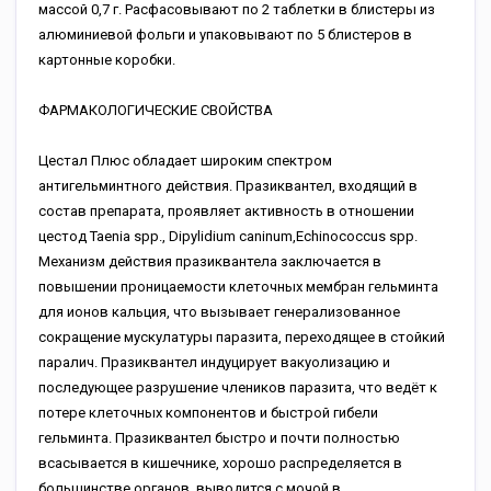
массой 0,7 г. Расфасовывают по 2 таблетки в блистеры из
алюминиевой фольги и упаковывают по 5 блистеров в
картонные коробки.
ФАРМАКОЛОГИЧЕСКИЕ СВОЙСТВА
Цестал Плюс обладает широким спектром
антигельминтного действия. Празиквантел, входящий в
состав препарата, проявляет активность в отношении
цестод Taenia spp., Dipylidium caninum,Echinococcus spp.
Механизм действия празиквантела заключается в
повышении проницаемости клеточных мембран гельминта
для ионов кальция, что вызывает генерализованное
сокращение мускулатуры паразита, переходящее в стойкий
паралич. Празиквантел индуцирует вакуолизацию и
последующее разрушение члеников паразита, что ведёт к
потере клеточных компонентов и быстрой гибели
гельминта. Празиквантел быстро и почти полностью
всасывается в кишечнике, хорошо распределяется в
большинстве органов, выводится с мочой в