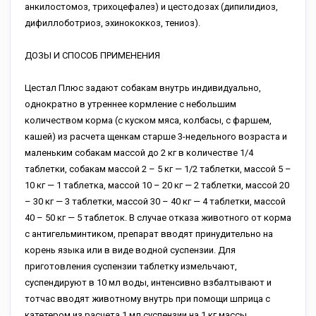
анкилостомоз, трихоцефалез) и цестодозах (дипилидиоз,
дифиллоботриоз, эхинококкоз, тениоз).
ДОЗЫ И СПОСОБ ПРИМЕНЕНИЯ
Цестал Плюс задают собакам внутрь индивидуально,
однократно в утреннее кормление с небольшим
количеством корма (с куском мяса, колбасы, с фаршем,
кашей) из расчета щенкам старше 3-недельного возраста и
маленьким собакам массой до 2 кг в количестве 1/4
таблетки, собакам массой 2 – 5 кг — 1/2 таблетки, массой 5 –
10 кг — 1 таблетка, массой 10 – 20 кг — 2 таблетки, массой 20
– 30 кг — 3 таблетки, массой 30 – 40 кг — 4 таблетки, массой
40 – 50 кг — 5 таблеток. В случае отказа животного от корма
с антигельминтиком, препарат вводят принудительно на
корень языка или в виде водной суспензии. Для
приготовления суспензии таблетку измельчают,
суспендируют в 10 мл воды, интенсивно взбалтывают и
тотчас вводят животному внутрь при помощи шприца с
катетером из расчета 1 мл суспензии на 1 кг массы