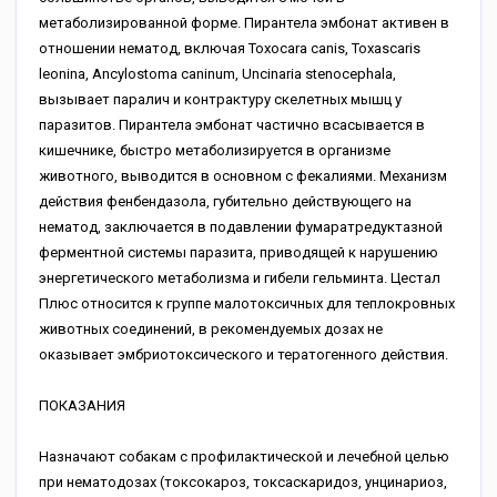
метаболизированной форме. Пирантела эмбонат активен в
отношении нематод, включая Toxocara canis, Toxascaris
leonina, Ancylostoma caninum, Uncinaria stenocephala,
вызывает паралич и контрактуру скелетных мышц у
паразитов. Пирантела эмбонат частично всасывается в
кишечнике, быстро метаболизируется в организме
животного, выводится в основном с фекалиями. Механизм
действия фенбендазола, губительно действующего на
нематод, заключается в подавлении фумаратредуктазной
ферментной системы паразита, приводящей к нарушению
энергетического метаболизма и гибели гельминта. Цестал
Плюс относится к группе малотоксичных для теплокровных
животных соединений, в рекомендуемых дозах не
оказывает эмбриотоксического и тератогенного действия.
ПОКАЗАНИЯ
Назначают собакам с профилактической и лечебной целью
при нематодозах (токсокароз, токсаскаридоз, унцинариоз,