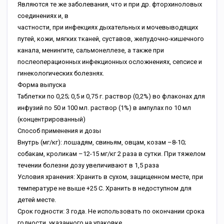
Являются те же заболевания, что и при др. фторхиноловых
соединениях и, в
частности, при инфекциях дыхательных и мочевыводящих
путей, кожи, мягких тканей, суставов, желудочно-кишечного
канала, менингите, сальмонеллезе, а также при
послеоперационных инфекционных осложнениях, сепсисе и
гинекологических болезнях.
Форма выпуска
Таблетки по 0,25; 0,5 и 0,75 г. раствор (0,2%) во флаконах для
инфузий по 50 и 100 мл. раствор (1%) в ампулах по 10 мл
(концентрированный)
Способ применения и дозы
Внутрь (мг/кг): лошадям, свиньям, овцам, козам –8-10;
собакам, кроликам –12-15 мг/кг 2 раза в сутки. При тяжелом
течении болезни дозу увеличивают в 1,5 раза
Условия хранения: Хранить в сухом, защищенном месте, при
температуре не выше +25 С. Хранить в недоступном для
детей месте.
Срок годности: 3 года. Не использовать по окончании срока
годности, указанного на упаковке.