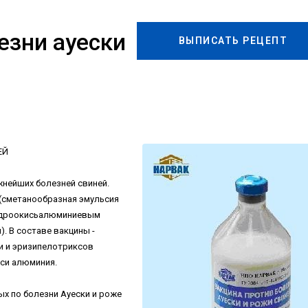
езни ауески
ВЫПИСАТЬ РЕЦЕПТ
ЕЙ
нейших болезней свиней.
 (сметанообразная эмульсия
гидроокисьалюминиевым
. В составе вакцины -
и и эризипелотриксов
иси алюминия.
х по болезни Ауески и роже