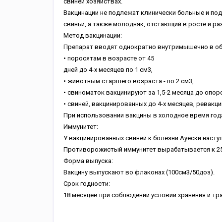
свиней хозяйствах.
Вакцинации не подлежат клинически больные и по
свиньи, а также молодняк, отстающий в росте и ра
Метод вакцинации:
Препарат вводят однократно внутримышечно в обл
• поросятам в возрасте от 45
дней до 4-х месяцев по 1 см3,
• животным старшего возраста - по 2 см3,
• свиноматок вакцинируют за 1,5-2 месяца до опоро
• свиней, вакцинированных до 4-х месяцев, ревакци
При использовании вакцины в холодное время год
Иммунитет:
У вакцинированных свиней к болезни Ауески наступ
Противорожистый иммунитет вырабатывается к 25 
Форма выпуска:
Вакцину выпускают во флаконах (100см3/50доз).
Срок годности:
18 месяцев при соблюдении условий хранения и тра