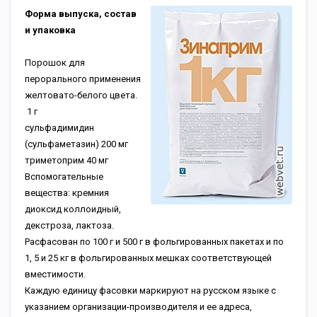
Форма выпуска, состав
и упаковка
Порошок для
перорального применения
желтовато-белого цвета.
1 г
сульфадимидин
(сульфаметазин)
200 мг
триметоприм
40 мг
Вспомогательные
вещества: кремния
диоксид коллоидный,
декстроза, лактоза.
Расфасован по 100 г и 500 г в фольгированных пакетах и по
1, 5 и 25 кг в фольгированных мешках соответствующей
вместимости.
Каждую единицу фасовки маркируют на русском языке с
указанием организации-производителя и ее адреса,