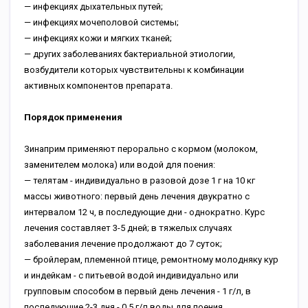
— инфекциях дыхательных путей;
— инфекциях мочеполовой системы;
— инфекциях кожи и мягких тканей;
— других заболеваниях бактериальной этиологии,
возбудители которых чувствительны к комбинации
активных компонентов препарата.
Порядок применения
Зинаприм применяют перорально с кормом (молоком,
заменителем молока) или водой для поения:
— телятам - индивидуально в разовой дозе 1 г на 10 кг
массы животного: первый день лечения двукратно с
интервалом 12 ч, в последующие дни - однократно. Курс
лечения составляет 3-5 дней; в тяжелых случаях
заболевания лечение продолжают до 7 суток;
— бройлерам, племенной птице, ремонтному молодняку кур
и индейкам - с питьевой водой индивидуально или
групповым способом в первый день лечения - 1 г/л, в
последующие 2-3 дня - 0.5 г/л воды для поения.