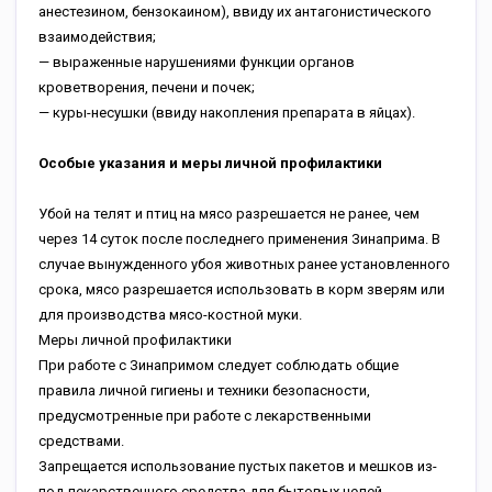
анестезином, бензокаином), ввиду их антагонистического
взаимодействия;
— выраженные нарушениями функции органов
кроветворения, печени и почек;
— куры-несушки (ввиду накопления препарата в яйцах).
Особые указания и меры личной профилактики
Убой на телят и птиц на мясо разрешается не ранее, чем
через 14 суток после последнего применения Зинаприма. В
случае вынужденного убоя животных ранее установленного
срока, мясо разрешается использовать в корм зверям или
для производства мясо-костной муки.
Меры личной профилактики
При работе с Зинапримом следует соблюдать общие
правила личной гигиены и техники безопасности,
предусмотренные при работе с лекарственными
средствами.
Запрещается использование пустых пакетов и мешков из-
под лекарственного средства для бытовых целей.