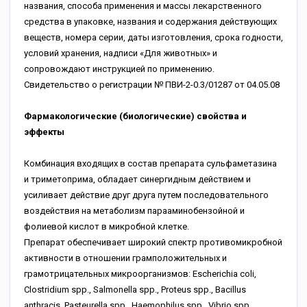
названия, способа применения и массы лекарственного
средства в упаковке, названия и содержания действующих
веществ, номера серии, даты изготовления, срока годности,
условий хранения, надписи «Для животных» и
сопровождают инструкцией по применению.
Свидетельство о регистрации № ПВИ-2-0.3/01287 от 04.05.08
Фармакологические (биологические) свойства и
эффекты
Комбинация входящих в состав препарата сульфаметазина
и триметоприма, обладает синергидным действием и
усиливает действие друг друга путем последовательного
воздействия на метаболизм парааминобензойной и
фолиевой кислот в микробной клетке.
Препарат обеспечивает широкий спектр противомикробной
активности в отношении грамположительных и
грамотрицательных микроорганизмов: Escherichia coli,
Clostridium spp., Salmonella spp., Proteus spp., Bacillus
anthracis, Pasteurella spp., Haemophilus spp., Vibrio spp.,