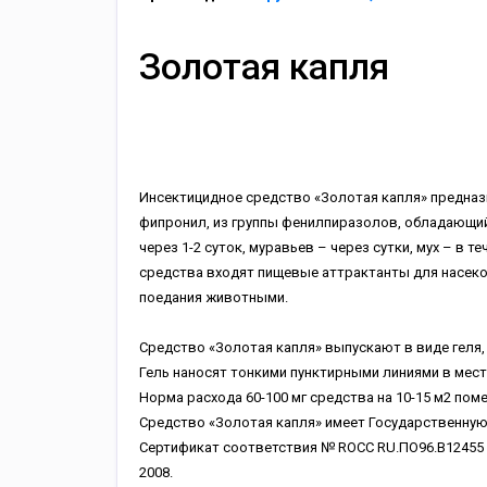
Золотая капля
Инсектицидное средство «Золотая капля» предназ
фипронил, из группы фенилпиразолов, обладающий
через 1-2 суток, муравьев – через сутки, мух – в т
средства входят пищевые аттрактанты для насеко
поедания животными.
Средство «Золотая капля» выпускают в виде геля,
Гель наносят тонкими пунктирными линиями в мест
Норма расхода 60-100 мг средства на 10-15 м2 пом
Средство «Золотая капля» имеет Государственную ре
Сертификат соответствия № ROCC RU.ПО96.В12455 от
2008.