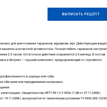
ВЫПИСАТЬ РЕЦЕПТ
начено для уничтожения тараканов, муравьев, мух. Действующее вещес
 кишечно-контактной активностью. Полная гибель тараканов наступае
ечение 2-3 часов. Остаточное действие сохраняется 2-3 месяца. В состав
мых и битрекс – горький компонент, предохраняющий от случайного
 расфасованного в шприцы или тубы.
ах обитания или передвижения насекомых.
ещения.
гистрацию, Свидетельство №77.99.1.2.У.9554.11.08 от 07.11.2008 г,
 19.11.2008 г, выпускается по техническим условиям ТУ 9392-003-12253