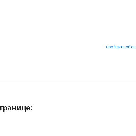
Сообщить об о
транице: