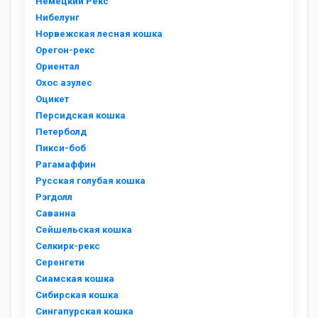
Немецкий Рекс
Нибелунг
Норвежская лесная кошка
Орегон-рекс
Ориентал
Охос азулес
Оцикет
Персидская кошка
Петерболд
Пикси-боб
Рагамаффин
Русская голубая кошка
Рэгдолл
Саванна
Сейшельская кошка
Селкирк-рекс
Серенгети
Сиамская кошка
Сибирская кошка
Сингапурская кошка