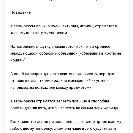
Поведение:
Девон-рексы обычно очень активны, игривы, стремятся к
тесному контакту с человеком.
Их поведение в шутку описывается как нечто среднее
между кошкой, собакой и обезьяной («обезьянка в костюме
кошки»).
Способны запрыгнуть на значительную высоту; нередко
стараются занять минимально вмещающий их уголок,
например, на полках или между предметами.
Девон-рексы стремятся залезть повыше и способны
пройти долгий путь, чтобы залезть на самый верх жилища.
Большинство девон-рексов посвящают свое время какому-
либо одному человеку, с кем они чаще всего будут играть.