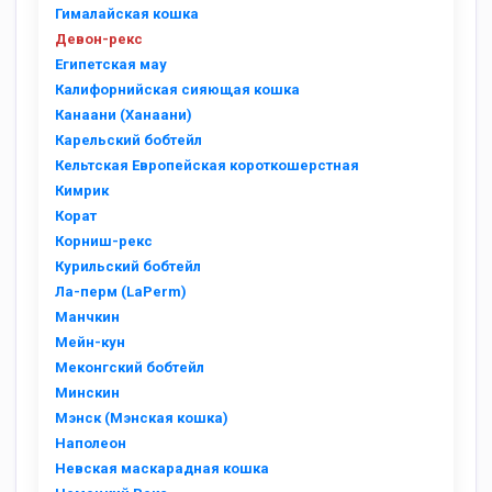
Гималайская кошка
Девон-рекс
Египетская мау
Калифорнийская сияющая кошка
Канаани (Ханаани)
Карельский бобтейл
Кельтская Европейская короткошерстная
Кимрик
Корат
Корниш-рекс
Курильский бобтейл
Ла-перм (LaPerm)
Манчкин
Мейн-кун
Меконгский бобтейл
Минскин
Мэнск (Мэнская кошка)
Наполеон
Невская маскарадная кошка