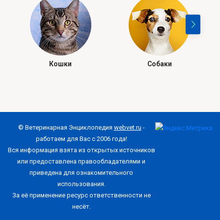
Кошки
Собаки
© Ветеринарная Энциклопедия
webvet.ru
-
работаем для Вас с 2006 года!
Вся информация взята из открытых источников
или предоставлена правообладателями и
приведена для ознакомительного
использования.
За её применение ресурс ответственности не
несёт.