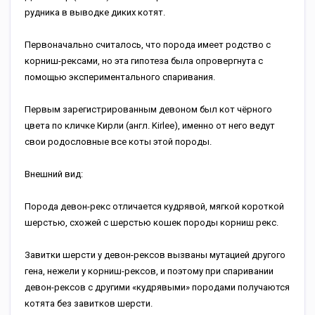
рудника в выводке диких котят.
Первоначально считалось, что порода имеет родство с
корниш-рексами, но эта гипотеза была опровергнута с
помощью экспериментального спаривания.
Первым зарегистрированным девоном был кот чёрного
цвета по кличке Кирли (англ. Kirlee), именно от него ведут
свои родословные все коты этой породы.
Внешний вид:
Порода девон-рекс отличается кудрявой, мягкой короткой
шерстью, схожей с шерстью кошек породы корниш рекс.
Завитки шерсти у девон-рексов вызваны мутацией другого
гена, нежели у корниш-рексов, и поэтому при спаривании
девон-рексов с другими «кудрявыми» породами получаются
котята без завитков шерсти.