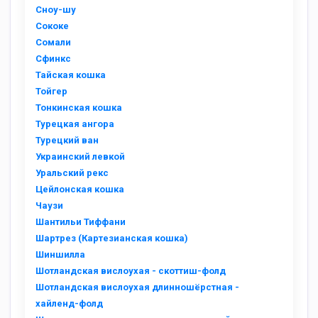
Сноу-шу
Сококе
Сомали
Сфинкс
Тайская кошка
Тойгер
Тонкинская кошка
Турецкая ангора
Турецкий ван
Украинский левкой
Уральский рекс
Цейлонская кошка
Чаузи
Шантильи Тиффани
Шартрез (Картезианская кошка)
Шиншилла
Шотландская вислоухая - скоттиш-фолд
Шотландская вислоухая длинношёрстная -
хайленд-фолд