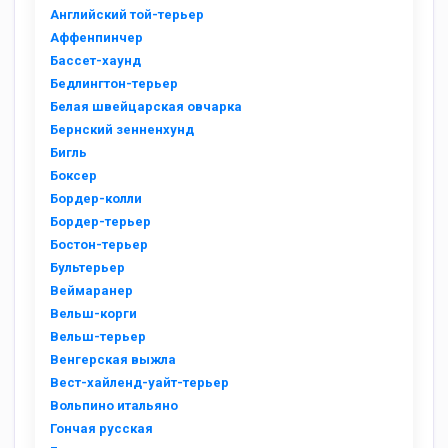
Английский той-терьер
Аффенпинчер
Бассет-хаунд
Бедлингтон-терьер
Белая швейцарская овчарка
Бернский зенненхунд
Бигль
Боксер
Бордер-колли
Бордер-терьер
Бостон-терьер
Бультерьер
Веймаранер
Вельш-корги
Вельш-терьер
Венгерская выжла
Вест-хайленд-уайт-терьер
Вольпино итальяно
Гончая русская