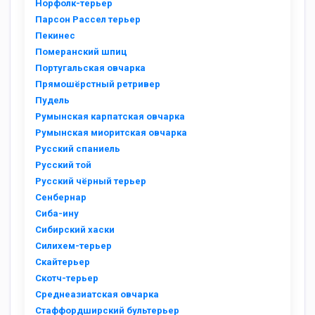
Норфолк-терьер
Парсон Рассел терьер
Пекинес
Померанский шпиц
Португальская овчарка
Прямошёрстный ретривер
Пудель
Румынская карпатская овчарка
Румынская миоритская овчарка
Русский спаниель
Русский той
Русский чёрный терьер
Сенбернар
Сиба-ину
Сибирский хаски
Силихем-терьер
Скайтерьер
Скотч-терьер
Среднеазиатская овчарка
Стаффордширский бультерьер