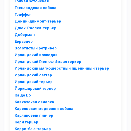
Гончая эстонская
Гренландская собака
Гриффон
Денди-динмонт-терьер
Джек-Рассел-терьер
Доберман
Евразиер
Золотистый ретривер
Ирландский волкодав
Ирландский Глен оф Имаал терьер
Ирландский мягкошёрстный пшеничный терьер
Ирландский сеттер
Ирландский терьер
Йоркширский терьер
Ка де Бо
Кавказская овчарка
Карельская медвежья собака
Карликовый пинчер
Керн терьер
Керри-блю-терьер