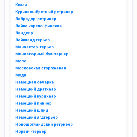
Колли
Курчавошёрстный ретривер
Лабрадор-ретривер
Лайка карело-финская
Ландсир
Лейкленд терьер
Манчестер-терьер
Миниатюрный бультерьер
Мопс
Московская сторожевая
Муди
Немецкая овчарка
Немецкий дратхаар
Немецкий курцхаар
Немецкий пинчер
Немецкий шпиц
Немецкий ягдтерьер
Новошотландский ретривер
Норвич-терьер