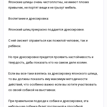
Японские шпицы очень чистоплотны, не имеют плохих
привычек, не портят вещи и не грызут мебель.
Воспитание и дрессировка:
Японский шпиц прекрасно поддается дрессировке.
С ней сможет справиться как пожилой человек, так и
ребёнок.
Но при дрессировке придется проявить настойчивость и
твердость, дабы показать кто на самом деле хозяин.
Если вы все-таки взялись за дрессировку японского шпица,
то вы должны показать ему максимум методичности
действий, что особенно важно если вы хотите участвовать
со своей собакой на выставках.
При правильном подходе к собаке и дрессировке, эта
небольшая собачка будет послушной и способной