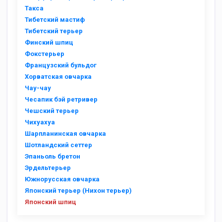
Такса
Тибетский мастиф
Тибетский терьер
Финский шпиц
Фокстерьер
Французский бульдог
Хорватская овчарка
Чау-чау
Чесапик бэй ретривер
Чешский терьер
Чихуахуа
Шарпланинская овчарка
Шотландский сеттер
Эпаньоль бретон
Эрдельтерьер
Южнорусская овчарка
Японский терьер (Нихон терьер)
Японский шпиц