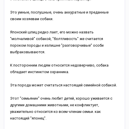
Это умные, послушные, очень аккуратные и преданные
своим хозяевам собаки.
Японский шпиц редко лает, его можно назвать
"молчаливой" собакой, "болтливость" же считается
пороком породы и излишне "разговорчивые" особи
выбраковываются.
К посторонним людям относится недоверчиво, собака
обладает инстинктом охранника.
Эта порода может считаться настоящей семейной собакой.
Этот "семьянин" очень любит детей, хорошо уживается с
другими домашними животными, не конфликтует,
уважительно относится ко всем членам семьи. как
настоящий "японец".