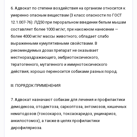
6. Адвокат по степени воздействия на организм относится к
умеренно опасным веществам (3 класс опасности по ГОСТ
12.1.007-76): ЛД50 при пероральном введении белым мышам
составляет более 1000 мг/кг, при накожном нанесении —
более 4000 мг/кг массы животного; обладает слабо
выраженными кумулятивными свойствами. В
рекомендуемых дозах препарат не оказывает
местнораздражающего, эмбриотоксического,
тератогенного, мутагенного и иммунотоксического
действия; хорошо переносится собаками разных пород.
III. ПОРЯДОК ПРИМЕНЕНИЯ
7. Адвокат назначают собакам для лечения и профилактики
демодекоза, отодектоза, саркоптоза, энтомозов, кишечных
нематодозов (токсокароз, токсаскаридоз, унцинариоз,
анкилостомоз), а также в целях профилактики
дирофиляриоза.