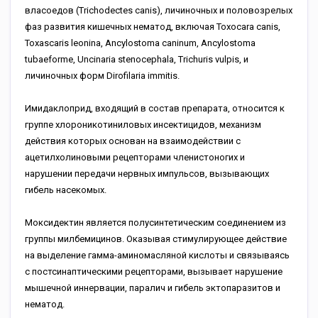
власоедов (Trichodectes canis), личиночных и половозрелых
фаз развития кишечных нематод, включая Тохосаra canis,
Toxascaris leonina, Ancylostoma caninum, Ancylostoma
tubaeforme, Uncinaria stenocephala, Trichuris vulpis, и
личиночных форм Dirofilaria immitis.
Имидаклоприд, входящий в состав препарата, относится к
группе хлороникотиниловых инсектицидов, механизм
действия которых основан на взаимодействии с
ацетилхолиновыми рецепторами членистоногих и
нарушении передачи нервных импульсов, вызывающих
гибель насекомых.
Моксидектин является полусинтетическим соединением из
группы милбемицинов. Оказывая стимулирующее действие
на выделение гамма-аминомасляной кислоты и связываясь
с постсинаптическими рецепторами, вызывает нарушение
мышечной иннервации, паралич и гибель эктопаразитов и
нематод.