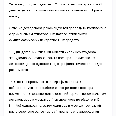
2-кратно, при демодекозе — 2 – 4-кратно с интервалом 28
дней; в целях профилактики возможной инвазии — 1 раз в
месяц.
Лечение демодекоза рекомендуется проводить комплексно
с применением этиотропных, патогенетических и
симптоматических лекарственных средств.
13. Для дегельминтизации животных при нематодозах
желудочно-кишечного тракта препарат применяют с
лечебной целью однократно, с профилактической — один
раз в месяц.
14. С целью профилактики дирофиляриоза в
неблагополучных по заболеванию регионах препарат
применяют в весенне-летне-осенний период: перед началом
лета комаров и москитов (переносчиков возбудителя D.
immitis) однократно, затем один раз в месяц и последний
раз в сезоне не ранее чем за 1 месяц после завершения