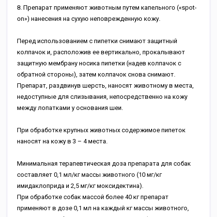
8. Препарат применяют животным путем капельного («spot-
on») нанесения на сухую неповрежденную кожу.
Перед использованием с пипетки снимают защитный
колпачок и, расположив ее вертикально, прокалывают
защитную мембрану носика пипетки (надев колпачок с
обратной стороны), затем колпачок снова снимают.
Препарат, раздвинув шерсть, наносят животному в места,
недоступные для слизывания, непосредственно на кожу
между лопатками у основания шеи.
При обработке крупных животных содержимое пипеток
наносят на кожу в 3 – 4 места.
Минимальная терапевтическая доза препарата для собак
составляет 0,1 мл/кг массы животного (10 мг/кг
имидаклоприда и 2,5 мг/кг моксидектина).
При обработке собак массой более 40 кг препарат
применяют в дозе 0,1 мл на каждый кг массы животного,