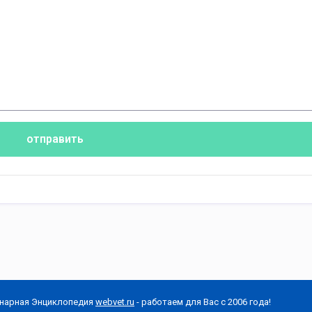
отправить
нарная Энциклопедия
webvet.ru
- работаем для Вас с 2006 года!