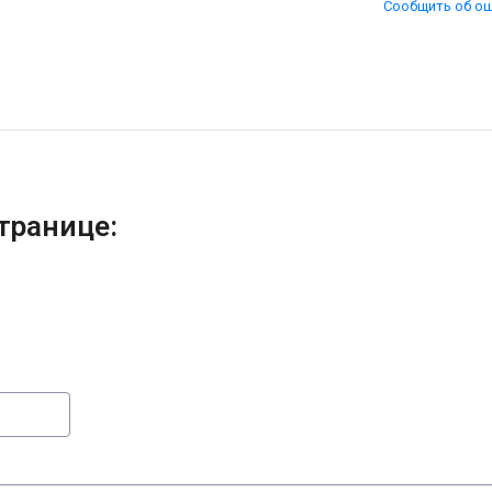
Сообщить об о
транице: