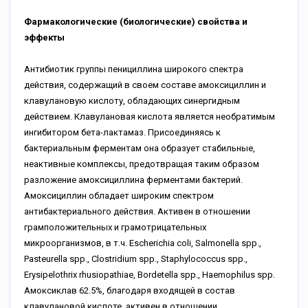
Фармакологические (биологические) свойства и
эффекты
Антибиотик группы пенициллина широкого спектра
действия, содержащий в своем составе амоксициллин и
клавулановую кислоту, обладающих синергидным
действием. Клавулановая кислота является необратимым
ингибитором бета-лактамаз. Присоединяясь к
бактериальным ферментам она образует стабильные,
неактивные комплексы, предотвращая таким образом
разложение амоксициллина ферментами бактерий.
Амоксициллин обладает широким спектром
антибактериального действия. Активен в отношении
грамположительных и грамотрицательных
микроорганизмов, в т.ч. Escherichia coli, Salmonella spp.,
Pasteurella spp., Clostridium spp., Staphylococcus spp.,
Erysipelothrix rhusiopathiae, Bordetella spp., Haemophilus spp.
Амоксиклав 62.5%, благодаря входящей в состав
клавулановой кислоте, активен в отношении