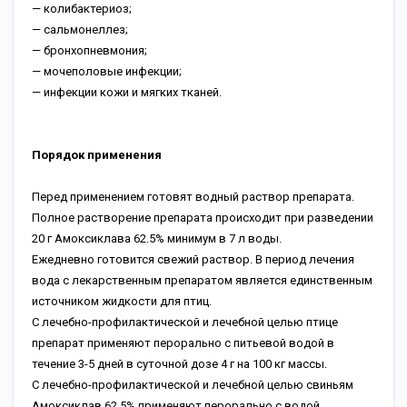
— колибактериоз;
— сальмонеллез;
— бронхопневмония;
— мочеполовые инфекции;
— инфекции кожи и мягких тканей.
Порядок применения
Перед применением готовят водный раствор препарата.
Полное растворение препарата происходит при разведении
20 г Амоксиклава 62.5% минимум в 7 л воды.
Ежедневно готовится свежий раствор. В период лечения
вода с лекарственным препаратом является единственным
источником жидкости для птиц.
С лечебно-профилактической и лечебной целью птице
препарат применяют перорально с питьевой водой в
течение 3-5 дней в суточной дозе 4 г на 100 кг массы.
С лечебно-профилактической и лечебной целью свиньям
Амоксиклав 62.5% применяют перорально с водой,