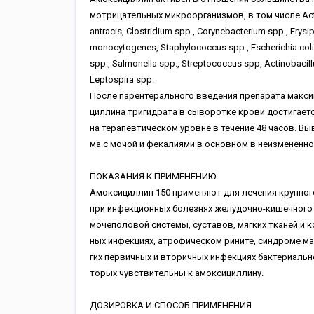
мотрицательных микроорганизмов, в том числе Acty
antracis, Clostridium spp., Corynebacterium spp., Erysip
monocytogenes, Staphylococcus spp., Escherichia coli
spp., Salmonella spp., Streptococcus spp, Actinobacillu
Leptospira spp.
После парентерального введения препарата макси
циллина тригидрата в сыворотке крови достигаетс
на терапевтическом уровне в течение 48 часов. Вы
ма с мочой и фекалиями в основном в неизмененн
ПОКАЗАНИЯ К ПРИМЕНЕНИЮ
Амоксициллин 150 применяют для лечения крупного
при инфекционных болезнях желудочно-кишечного 
мочеполовой системы, суставов, мягких тканей и к
ных инфекциях, атрофическом рините, синдроме ма
гих первичных и вторичных инфекциях бактериальн
торых чувствительны к амоксициллину.
ДОЗИРОВКА И СПОСОБ ПРИМЕНЕНИЯ