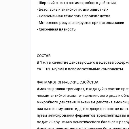
- Широкий спектр антимикробного действия
- Безопасный антибиотик для животных
- Современная технология производства
- Мгновенно ресуспензируется при встряхивании
- Сниженная вязкость
СОСТАВ
В 1 мл в качестве действующего вещества содерж
та – 150 мг/см3 и вспомогательные компоненты.
ФАРМАКОЛОГИЧЕСКИЕ СВОЙСТВА
Амоксициллина тригидрат, входящий в состав преп
ческим антибиотиком пенициллинового ряда и обл
микробного действия. Механизм действия амоксиц
нии синтеза мукопептида, входящего в состав кле
путем ингибирования ферментов транспептидазы и
водит к нарушению осмотического баланса и разр
Амоксициллин активен в отношении большинства 