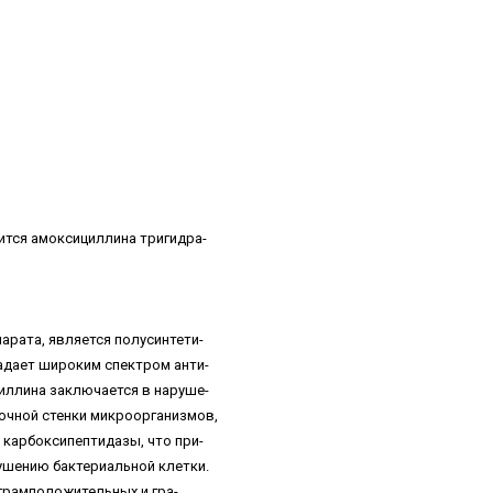
ится амоксициллина тригидра-
арата, является полусинтети-
адает широким спектром анти-
иллина заключается в наруше-
точной стенки микроорганизмов,
 карбоксипептидазы, что при-
ушению бактериальной клетки.
грамположительных и гра-