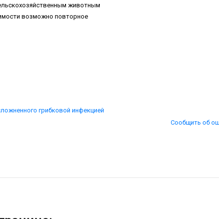
сельскохозяйственным животным
одимости возможно повторное
сложненного грибковой инфекцией
Сообщить об о