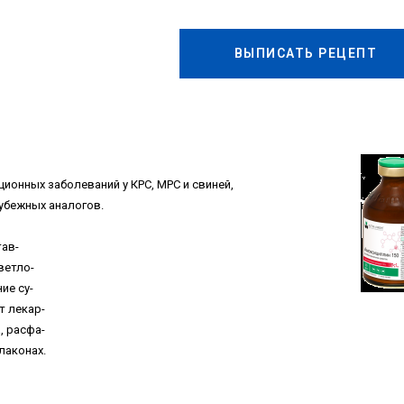
ВЫПИСАТЬ РЕЦЕПТ
ионных заболеваний у КРС, МРС и свиней,
убежных аналогов.
тав-
ветло-
ие су-
т лекар-
, расфа-
флаконах.