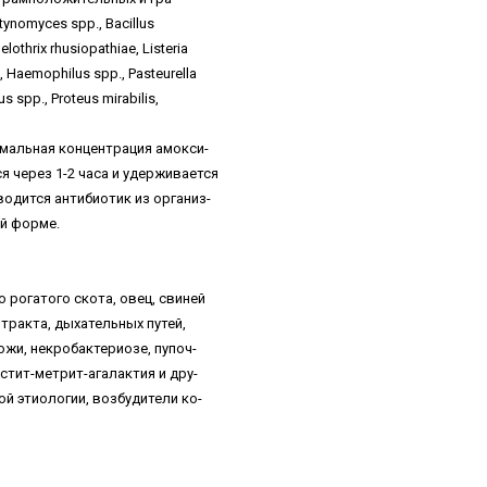
nomyces spp., Bacillus
elothrix rhusiopathiae, Listeria
, Haemophilus spp., Pasteurella
s spp., Proteus mirabilis,
мальная концентрация амокси-
я через 1-2 часа и удерживается
водится антибиотик из организ-
ой форме.
 рогатого скота, овец, свиней
тракта, дыхательных путей,
ожи, некробактериозе, пупоч-
стит-метрит-агалактия и дру-
ой этиологии, возбудители ко-