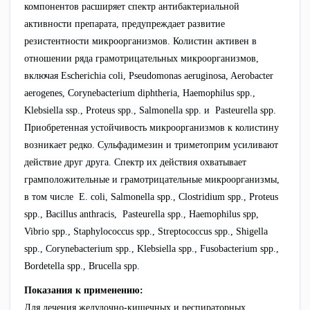
компонентов расширяет спектр антибактериальной
активности препарата, предупреждает развитие
резистентности микроорганизмов. Колистин активен в
отношении ряда грамотрицательных микроорганизмов,
включая Escherichia coli, Pseudomonas aeruginosa, Aerobacter
aerogenes, Corynebacterium diphtheria, Haemophilus spp.,
Klebsiella ssp., Proteus spp., Salmonella sрp. и Pasteurella sрp.
Приобретенная устойчивость микроорганизмов к колистину
возникает редко. Сульфадимезин и триметоприм усиливают
действие друг друга. Спектр их действия охватывает
грамположительные и грамотрицательные микроорганизмы,
в том числе E. coli, Salmonella spp., Clostridium spp., Proteus
spp., Bacillus anthracis, Pasteurella spp., Haemophilus spp,
Vibrio spp., Staphylococcus spp., Streptococcus spp., Shigella
spp., Corynebacterium spp., Klebsiella spp., Fusobacterium spp.,
Bordetella spp., Brucella spp.
Показания к применению:
Для лечения желудочно-кишечных и респираторных