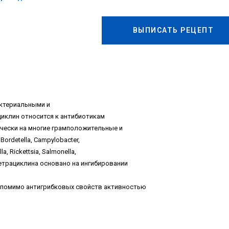
ВЫПИСАТЬ РЕЦЕПТ
ктериальными и
иклин относится к антибиотикам
ически на многие грамположительные и
rdetella, Campylobacter,
a, Rickettsia, Salmonella,
тетрациклина основано на ингибировании
 помимо антигрибковых свойств активностью