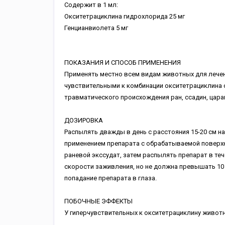
Содержит в 1 мл:
Окситетрациклина гидрохлорида 25 мг
Генцианвиолета 5 мг
ПОКАЗАНИЯ И СПОСОБ ПРИМЕНЕНИЯ
Применять местно всем видам животных для лечен
чувствительными к комбинации окситетрациклина с
травматического происхождения ран, ссадин, цара
ДОЗИРОВКА
Распылять дважды в день с расстояния 15-20 см н
применением препарата с обрабатываемой поверхно
раневой экссудат, затем распылять препарат в теч
скорости заживления, но не должна превышать 10
попадание препарата в глаза.
ПОБОЧНЫЕ ЭФФЕКТЫ
У гиперчувствительных к окситетрациклину живот