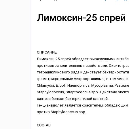
Лимоксин-25 спрей
ОПИСАНИЕ
Лимоксин-25 спрей обладает выраженными антиба
противовоспалительными свойствами. Окситетрац
тетрациклинового ряда и действует бактериостат
грамотрицательные микроорганизмы, в том числе: Bo
Chlamydia, E. coli, Haemophilus, Mycoplasma, Pasteurell
Staphylococcus, Streptococcus spp. Действие окси
синтеза белков бактериальной клеткой.
Генцианвиолет является красителем, обладающим
против Staphylococcus spp.
СОСТАВ