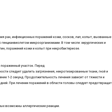
ия ран, инфекционных поражений кожи, сосков, лап, копыт, вызванные
 генцианвиолетом микроорганизмами. В том числе: хирургических и
пин, поражений кожи и копыт при некробактериозе.
а пораженный участок. Перед
сти следует удалить загрязнения, некротизированные ткани, гной и
ение 1-2 секунд. Продолжительность лечения зависит от тяжести и
 дней. При лечении поражений в области головы следует предотвращат
ных возможны аллергические реакции.