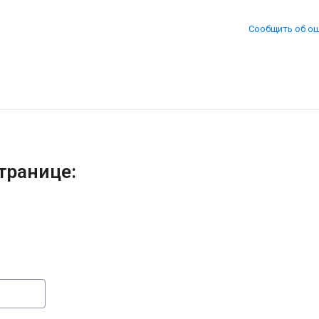
Сообщить об о
транице: