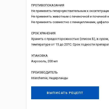
ПРОТИВОПОКАЗАНИЯ
Не применять гиперчувствительным к окситетраци
Не применять животным с печеночной и почечной 
Не применять совместно с пенициллинами, цефало
СРОК ХРАНЕНИЯ
Хранить с предосторожностью (список Б), в сухом,
температуре от 15 до 20?С. Срок годности препара
УПАКОВКА
Аэрозоль, 200 мл
ПРОИЗВОДИТЕЛЬ
Interchemie, Нидерланды
ВЫПИСАТЬ РЕЦЕПТ