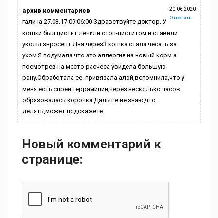
20.06.2020
архив комментариев
Ответить
галина 27.03.17 09:06:00 Здравствуйте доктор. У
кошки был цистит.лечили стоп-циститом и ставили
уколы знросепт.Дня через3 кошка стала чесать за
ухом.Я подумала.что это аллергия на новый корм.а
посмотрев на место расчеса увидела большую
рану.Обработала ее. привязала алой,вспомнила,что у
меня есть спрей террамицин,через несколько часов
образовалась корочка.Дальше не знаю,что
делать,может подскажете.
Новый комментарий к
странице: