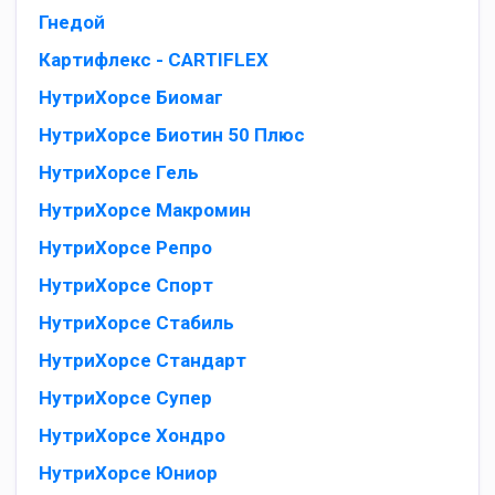
Гнедой
Картифлекс - CARTIFLEX
НутриХорсе Биомаг
НутриХорсе Биотин 50 Плюс
НутриХорсе Гель
НутриХорсе Макромин
НутриХорсе Репро
НутриХорсе Спорт
НутриХорсе Стабиль
НутриХорсе Стандарт
НутриХорсе Супер
НутриХорсе Хондро
НутриХорсе Юниор