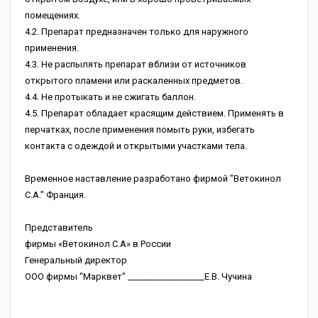
помещениях.
4.2. Препарат предназначен только для наружного
применения.
4.3. Не распылять препарат вблизи от источников
открытого пламени или раскаленных предметов.
4.4. Не протыкать и не сжигать баллон.
4.5. Препарат обладает красящим действием. Применять в
перчатках, после применения помыть руки, избегать
контакта с одеждой и открытыми участками тела.
Временное наставление разработано фирмой "Ветокинол
С.А." Франция.
Представитель
фирмы «Ветокинол С.А» в России
Генеральный директор
ООО фирмы "Марквет" __________________Е.В. Чучина